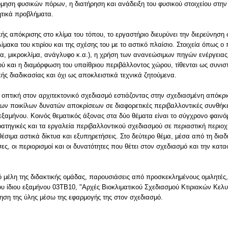
ηση φυσικών πόρων, η διατήρηση και ανάδειξη του φυσικού στοιχείου στην 
ητικά προβλήματα.
ής απόκρισης στο κλίμα του τόπου, το εργαστήριο διευρύνει την διερεύνηση
ίμακα του κτιρίου και της σχέσης του με το αστικό πλαίσιο. Στοιχεία όπως 
ίμα, μικροκλίμα, ανάγλυφο κ.α.), η χρήση των ανανεώσιμων πηγών ενέργειας,
ρού και η διαμόρφωση του υπαίθριου περιβάλλοντος χώρου, τίθενται ως συνι
κής διαδικασίας και όχι ως αποκλειστικά τεχνικά ζητούμενα.
ή οπτική στον αρχιτεκτονικό σχεδιασμό εστιάζοντας στην σχεδιασμένη απόκρι
των ποικίλων δυνατών αποκρίσεων σε διαφορετικές περιβαλλοντικές συνθήκε
 εξαμήνου. Κοινός θεματικός άξονας στα δύο θέματα είναι το σύγχρονο φαιν
τρατηγικές και τα εργαλεία περιβαλλοντικού σχεδιασμού σε περιαστική περιο
έσιμα αστικά δίκτυα και εξυπηρετήσεις. Στο δεύτερο θέμα, μέσα από τη διαδ
ες, οι περιορισμοί και οι δυνατότητες που θέτει στον σχεδιασμό και την κα
ό μέλη της διδακτικής ομάδας, παρουσιάσεις από προσκεκλημένους ομιλητές, 
ου ίδιου εξαμήνου 03ΤΒ10, "Αρχές Βιοκλιματικού Σχεδιασμού Κτιριακών Κελ
ηση της ύλης μέσω της εφαρμογής της στον σχεδιασμό.