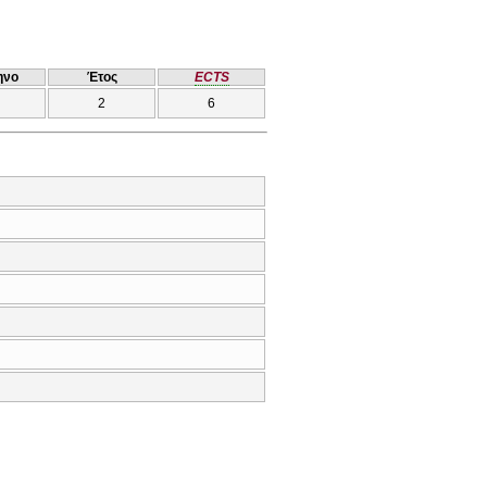
ηνο
Έτος
ECTS
2
6