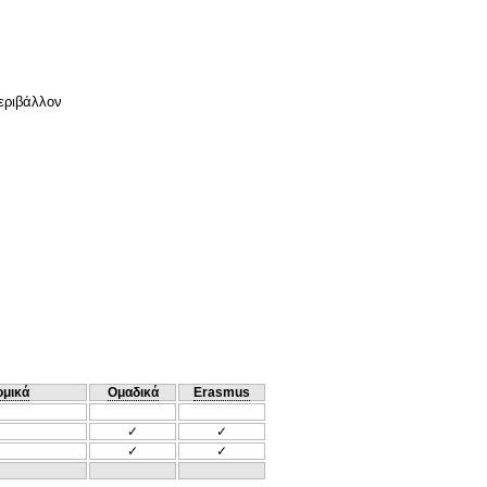
Περιβάλλον
ομικά
Ομαδικά
Erasmus
✓
✓
✓
✓