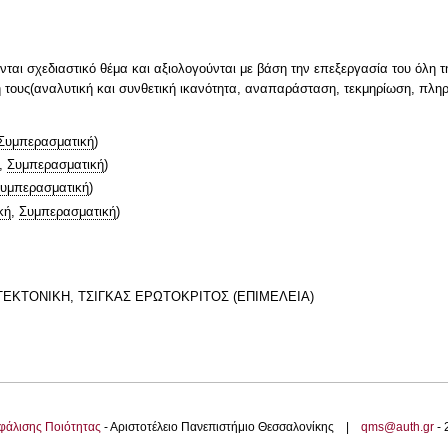
ζονται σχεδιαστικό θέμα και αξιολογούνται με βάση την επεξεργασία του όλη τ
 τους(αναλυτική και συνθετική ικανότητα, αναπαράσταση, τεκμηρίωση, πληρ
Συμπερασματική
)
,
Συμπερασματική
)
υμπερασματική
)
κή
,
Συμπερασματική
)
XITEKTONIKH, TΣIΓKAΣ EPΩTOKPITOΣ (ΕΠΙΜΕΛΕΙΑ)
φάλισης Ποιότητας
- Αριστοτέλειο Πανεπιστήμιο Θεσσαλονίκης |
qms@auth.gr
-