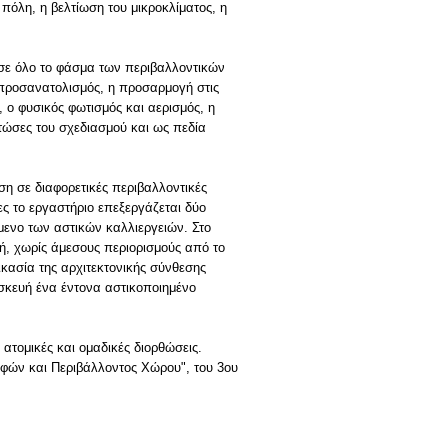
πόλη, η βελτίωση του μικροκλίματος, η
 σε όλο το φάσμα των περιβαλλοντικών
ο προσανατολισμός, η προσαρμογή στις
 ο φυσικός φωτισμός και αερισμός, η
στώσες του σχεδιασμού και ως πεδία
ση σε διαφορετικές περιβαλλοντικές
ς το εργαστήριο επεξεργάζεται δύο
όμενο των αστικών καλλιεργειών. Στο
χή, χωρίς άμεσους περιορισμούς από το
ικασία της αρχιτεκτονικής σύνθεσης
τασκευή ένα έντονα αστικοποιημένο
ατομικές και ομαδικές διορθώσεις.
υφών και Περιβάλλοντος Χώρου", του 3ου