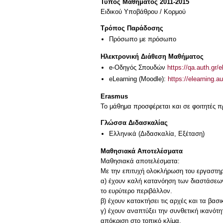
Τύπος Μαθήματος 2011-2015
Ειδικού Υποβάθρου / Κορμού
Τρόπος Παράδοσης
Πρόσωπο με πρόσωπο
Ηλεκτρονική Διάθεση Μαθήματος
e-Οδηγός Σπουδών
https://qa.auth.gr/
eLearning (Moodle):
https://elearning.
Erasmus
Το μάθημα προσφέρεται και σε φοιτητές
Γλώσσα Διδασκαλίας
Ελληνικά
(Διδασκαλία, Εξέταση)
Μαθησιακά Αποτελέσματα
Μαθησιακά αποτελέσματα:
Με την επιτυχή ολοκλήρωση του εργαστηρί
α) έχουν καλή κατανόηση των διαστάσεων 
το ευρύτερο περιβάλλον.
β) έχουν κατακτήσει τις αρχές και τα βασ
γ) έχουν αναπτύξει την συνθετική ικανότ
απόκριση στο τοπικό κλίμα.