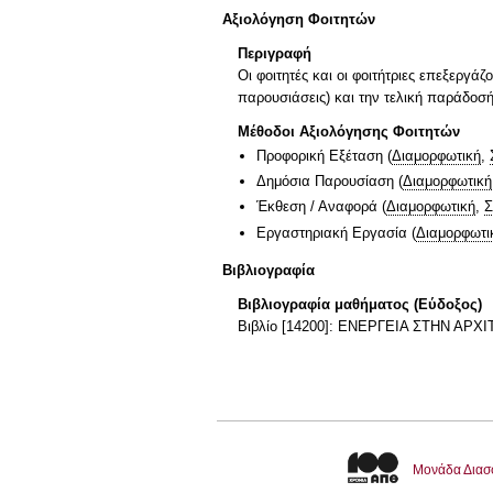
Αξιολόγηση Φοιτητών
Περιγραφή
Οι φοιτητές και οι φοιτήτριες επεξεργά
παρουσιάσεις) και την τελική παράδοσή
Μέθοδοι Αξιολόγησης Φοιτητών
Προφορική Εξέταση
(
Διαμορφωτική
,
Δημόσια Παρουσίαση
(
Διαμορφωτική
Έκθεση / Αναφορά
(
Διαμορφωτική
,
Σ
Εργαστηριακή Εργασία
(
Διαμορφωτι
Βιβλιογραφία
Βιβλιογραφία μαθήματος (Εύδοξος)
Βιβλίο [14200]: ENEPΓEIA ΣTHN AP
Μονάδα Διασ