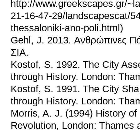
http://www.greekscapes.gr/~l
21-16-47-29/landscapescat/5
thessaloniki-ano-poli.html)
Gehl, J. 2013. Ανθρώπινες 
ΣΙΑ.
Kostof, S. 1992. The City As
through History. London: Th
Kostof, S. 1991. The City Sh
through History. London: Th
Morris, A. J. (1994) History o
Revolution, London: Thames 