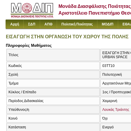
Μονάδα Διασφάλισης Ποιότητας
Αριστοτέλειο Πανεπιστήμιο Θε
Αρχή
ΣΔΠ
ΑΠΘ
Πολιτική Ποιότητας
ΜΟΔΙΠ
ΕΘΑ
ΕΙΣΑΓΩΓΗ ΣΤΗΝ ΟΡΓΑΝΩΣΗ ΤΟΥ ΧΩΡΟΥ ΤΗΣ ΠΟΛΗΣ
Πληροφορίες Μαθήματος
ΕΙΣΑΓΩΓΗ ΣΤΗΝ
Τίτλος
URBAN SPACE
Κωδικός
03TT10
Σχολή
Πολυτεχνική
Τμήμα
Αρχιτεκτόνων Μη
Κύκλος / Επίπεδο
1ος / Προπτυχιακ
Περίοδος Διδασκαλίας
Χειμερινή
Υπεύθυνος/η
Λουκάς Τριάντης
Κοινό
Όχι
Κατάσταση
Ενεργό