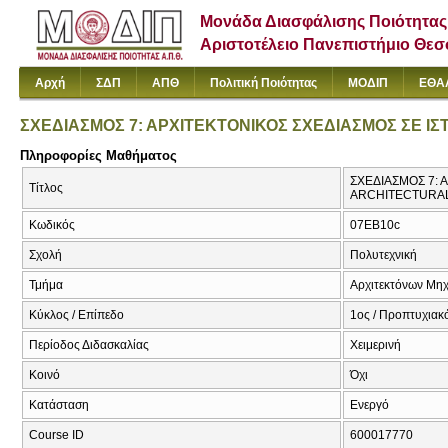
Μονάδα Διασφάλισης Ποιότητας
Αριστοτέλειο Πανεπιστήμιο Θε
Αρχή
ΣΔΠ
ΑΠΘ
Πολιτική Ποιότητας
ΜΟΔΙΠ
ΕΘΑ
ΣΧΕΔΙΑΣΜΟΣ 7: ΑΡΧΙΤΕΚΤΟΝΙΚΟΣ ΣΧΕΔΙΑΣΜΟΣ ΣΕ Ι
Πληροφορίες Μαθήματος
ΣΧΕΔΙΑΣΜΟΣ 7: 
Τίτλος
ARCHITECTURAL
Κωδικός
07EB10c
Σχολή
Πολυτεχνική
Τμήμα
Αρχιτεκτόνων Μη
Κύκλος / Επίπεδο
1ος / Προπτυχιακ
Περίοδος Διδασκαλίας
Χειμερινή
Κοινό
Όχι
Κατάσταση
Ενεργό
Course ID
600017770