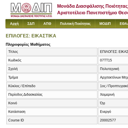
Μονάδα Διασφάλισης Ποιότητας
Αριστοτέλειο Πανεπιστήμιο Θε
Αρχή
ΣΔΠ
ΑΠΘ
Πολιτική Ποιότητας
ΜΟΔΙΠ
ΕΘΑ
ΕΠΙΛΟΓΕΣ: ΕΙΚΑΣΤΙΚΑ
Πληροφορίες Μαθήματος
Τίτλος
ΕΠΙΛΟΓΕΣ: ΕΙΚΑ
Κωδικός
07TT15
Σχολή
Πολυτεχνική
Τμήμα
Αρχιτεκτόνων Μη
Κύκλος / Επίπεδο
1ος / Προπτυχιακ
Περίοδος Διδασκαλίας
Χειμερινή
Κοινό
Όχι
Κατάσταση
Ενεργό
Course ID
20002577