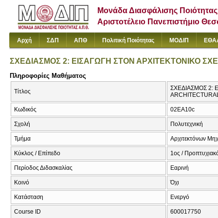
Μονάδα Διασφάλισης Ποιότητας
Αριστοτέλειο Πανεπιστήμιο Θε
Αρχή
ΣΔΠ
ΑΠΘ
Πολιτική Ποιότητας
ΜΟΔΙΠ
ΕΘΑ
ΣΧΕΔΙΑΣΜΟΣ 2: ΕΙΣΑΓΩΓΗ ΣΤΟΝ ΑΡΧΙΤΕΚΤΟΝΙΚΟ ΣΧΕ
Πληροφορίες Μαθήματος
ΣΧΕΔΙΑΣΜΟΣ 2: 
Τίτλος
ARCHITECTURAL
Κωδικός
02EA10c
Σχολή
Πολυτεχνική
Τμήμα
Αρχιτεκτόνων Μη
Κύκλος / Επίπεδο
1ος / Προπτυχιακ
Περίοδος Διδασκαλίας
Εαρινή
Κοινό
Όχι
Κατάσταση
Ενεργό
Course ID
600017750