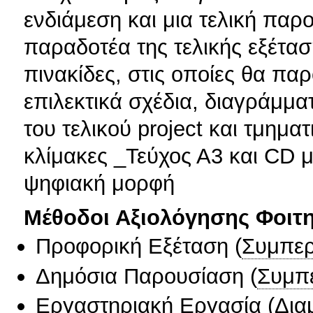
ενδιάμεση και μια τελική πα
παραδοτέα της τελικής εξέτα
πινακίδες, στις οποίες θα παρ
επιλεκτικά σχέδια, διαγράμμα
του τελικού project και τμημα
κλίμακες _Τεύχος Α3 και CD 
ψηφιακή μορφή
Μέθοδοι Αξιολόγησης Φοιτ
Προφορική Εξέταση
(
Συμπερ
Δημόσια Παρουσίαση
(
Συμπ
Εργαστηριακή Εργασία
(
Δια