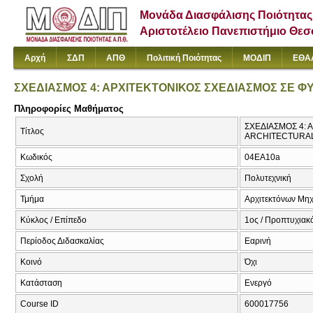
Μονάδα Διασφάλισης Ποιότητας
Αριστοτέλειο Πανεπιστήμιο Θε
Αρχή
ΣΔΠ
ΑΠΘ
Πολιτική Ποιότητας
ΜΟΔΙΠ
ΕΘΑ
ΣΧΕΔΙΑΣΜΟΣ 4: ΑΡΧΙΤΕΚΤΟΝΙΚΟΣ ΣΧΕΔΙΑΣΜΟΣ ΣΕ Φ
Πληροφορίες Μαθήματος
ΣΧΕΔΙΑΣΜΟΣ 4: 
Τίτλος
ARCHITECTURAL
Κωδικός
04EA10a
Σχολή
Πολυτεχνική
Τμήμα
Αρχιτεκτόνων Μη
Κύκλος / Επίπεδο
1ος / Προπτυχιακ
Περίοδος Διδασκαλίας
Εαρινή
Κοινό
Όχι
Κατάσταση
Ενεργό
Course ID
600017756