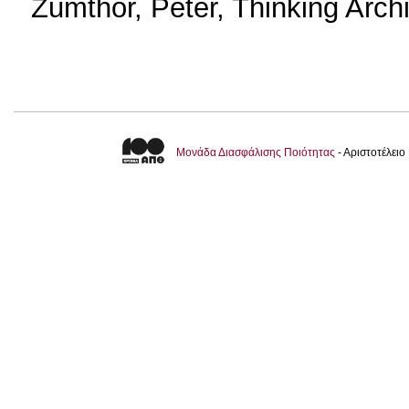
Zumthor, Peter, Thinking Arch
Μονάδα Διασφάλισης Ποιότητας
- Αριστοτέλει