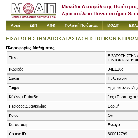
Μονάδα Διασφάλισης Ποιότητας
Αριστοτέλειο Πανεπιστήμιο Θε
Αρχή
ΣΔΠ
ΑΠΘ
Πολιτική Ποιότητας
ΜΟΔΙΠ
ΕΘΑ
ΕΙΣΑΓΩΓΗ ΣΤΗΝ ΑΠΟΚΑΤΑΣΤΑΣΗ ΙΣΤΟΡΙΚΩΝ ΚΤΙΡΙΩΝ
Πληροφορίες Μαθήματος
ΕΙΣΑΓΩΓΗ ΣΤΗΝ 
Τίτλος
HISTORICAL BUI
Κωδικός
04EE10d
Σχολή
Πολυτεχνική
Τμήμα
Αρχιτεκτόνων Μη
Κύκλος / Επίπεδο
1ος / Προπτυχιακ
Περίοδος Διδασκαλίας
Εαρινή
Κοινό
Όχι
Κατάσταση
Ενεργό
Course ID
600017799