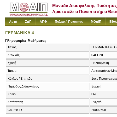
Μονάδα Διασφάλισης Ποιότητας
Αριστοτέλειο Πανεπιστήμιο Θε
Αρχή
ΣΔΠ
ΑΠΘ
Πολιτική Ποιότητας
ΜΟΔΙΠ
ΕΘΑ
ΓΕΡΜΑΝΙΚΑ 4
Πληροφορίες Μαθήματος
Τίτλος
ΓΕΡΜΑΝΙΚΑ 4 /
Κωδικός
04PP20
Σχολή
Πολυτεχνική
Τμήμα
Αρχιτεκτόνων Μη
Κύκλος / Επίπεδο
1ος / Προπτυχιακ
Περίοδος Διδασκαλίας
Εαρινή
Κοινό
Όχι
Κατάσταση
Ενεργό
Course ID
20002608