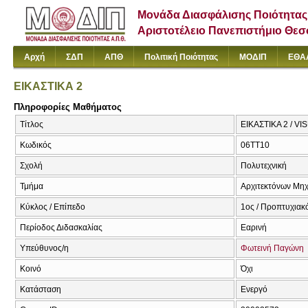
Μονάδα Διασφάλισης Ποιότητας
Αριστοτέλειο Πανεπιστήμιο Θε
Αρχή
ΣΔΠ
ΑΠΘ
Πολιτική Ποιότητας
ΜΟΔΙΠ
ΕΘΑ
ΕΙΚΑΣΤΙΚΑ 2
Πληροφορίες Μαθήματος
Τίτλος
ΕΙΚΑΣΤΙΚΑ 2 / VI
Κωδικός
06TT10
Σχολή
Πολυτεχνική
Τμήμα
Αρχιτεκτόνων Μη
Κύκλος / Επίπεδο
1ος / Προπτυχιακ
Περίοδος Διδασκαλίας
Εαρινή
Υπεύθυνος/η
Φωτεινή Παγώνη
Κοινό
Όχι
Κατάσταση
Ενεργό