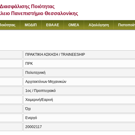
Διασφάλισης Ποιότητας
έλειο Πανεπιστήμιο Θεσσαλονίκης
Ποιότητας
ΜΟΔΙΠ
ΕΘΑΑΕ
ΟΜΕΑ
Αξιολόγηση
Πιστοποί
ΠΡΑΚΤΙΚΗ ΑΣΚΗΣΗ / TRAINEESHIP
ΠΡΚ
Πολυτεχνική
Αρχιτεκτόνων Μηχανικών
1ος / Προπτυχιακό
Χειμερινή/Εαρινή
Όχι
Ενεργό
20002117