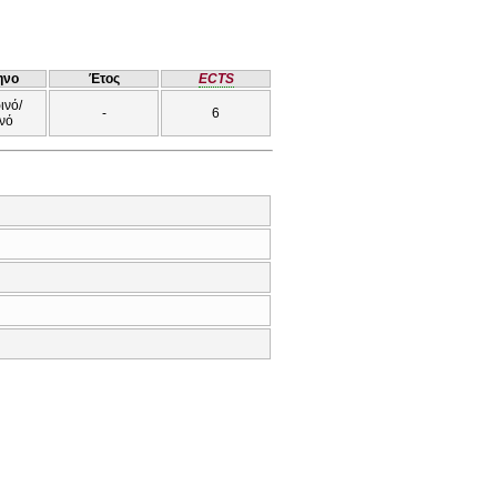
ηνο
Έτος
ECTS
ινό/
-
6
νό