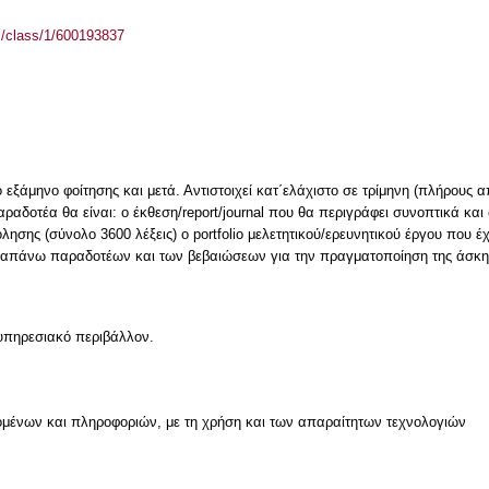
el/class/1/600193837
ο εξάμηνο φοίτησης και μετά. Αντιστοιχεί κατ΄ελάχιστο σε τρίμηνη (πλήρου
δοτέα θα είναι: o έκθεση/report/journal που θα περιγράφει συνοπτικά και σ
σης (σύνολο 3600 λέξεις) o portfolio μελετητικού/ερευνητικού έργου που έ
ραπάνω παραδοτέων και των βεβαιώσεων για την πραγματοποίηση της άσκη
υπηρεσιακό περιβάλλον.
μένων και πληροφοριών, με τη χρήση και των απαραίτητων τεχνολογιών