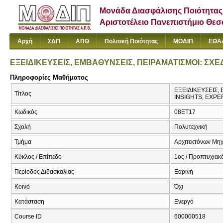
Μονάδα Διασφάλισης Ποιότητας
Αριστοτέλειο Πανεπιστήμιο Θε
Αρχή
ΣΔΠ
ΑΠΘ
Πολιτική Ποιότητας
ΜΟΔΙΠ
ΕΘΑ
ΕΞΕΙΔΙΚΕΥΣΕΙΣ, ΕΜΒΑΘΥΝΣΕΙΣ, ΠΕΙΡΑΜΑΤΙΣΜΟΙ: Σ
Πληροφορίες Μαθήματος
ΕΞΕΙΔΙΚΕΥΣΕΙΣ,
Τίτλος
INSIGHTS, EXPE
Κωδικός
08ET17
Σχολή
Πολυτεχνική
Τμήμα
Αρχιτεκτόνων Μη
Κύκλος / Επίπεδο
1ος / Προπτυχιακ
Περίοδος Διδασκαλίας
Εαρινή
Κοινό
Όχι
Κατάσταση
Ενεργό
Course ID
600000518