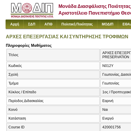
Μονάδα Διασφάλισης Ποιότητας
Αριστοτέλειο Πανεπιστήμιο Θε
Αρχή
ΣΔΠ
ΑΠΘ
Πολιτική Ποιότητας
ΜΟΔΙΠ
ΕΘΑ
ΑΡΧΕΣ ΕΠΕΞΕΡΓΑΣΙΑΣ ΚΑΙ ΣΥΝΤΗΡΗΣΗΣ ΤΡΟΦΙΜΩΝ
Πληροφορίες Μαθήματος
ΑΡΧΕΣ ΕΠΕΞΕΡΓ
Τίτλος
PRESERVATION
Κωδικός
Ν012Υ
Σχολή
Γεωπονίας, Δασολ
Τμήμα
Γεωπονίας
Κύκλος / Επίπεδο
1ος / Προπτυχιακό
Περίοδος Διδασκαλίας
Εαρινή
Κοινό
Ναι
Κατάσταση
Ενεργό
Course ID
420001756