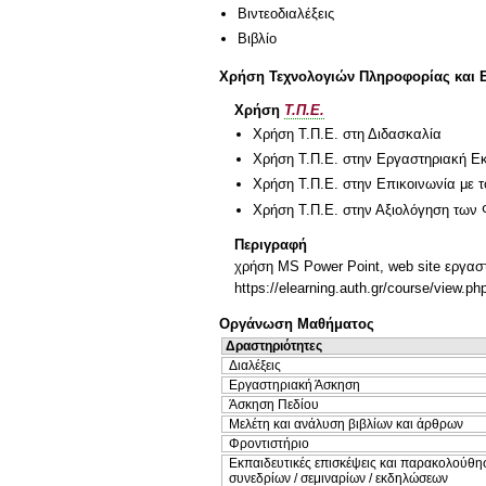
Βιντεοδιαλέξεις
Βιβλίο
Χρήση Τεχνολογιών Πληροφορίας και 
Χρήση
Τ.Π.Ε.
Χρήση Τ.Π.Ε. στη Διδασκαλία
Χρήση Τ.Π.Ε. στην Εργαστηριακή Ε
Χρήση Τ.Π.Ε. στην Επικοινωνία με τ
Χρήση Τ.Π.Ε. στην Αξιολόγηση των 
Περιγραφή
χρήση MS Power Point, web site εργαστη
https://elearning.auth.gr/course/view.p
Οργάνωση Μαθήματος
Δραστηριότητες
Διαλέξεις
Εργαστηριακή Άσκηση
Άσκηση Πεδίου
Μελέτη και ανάλυση βιβλίων και άρθρων
Φροντιστήριο
Εκπαιδευτικές επισκέψεις και παρακολούθη
συνεδρίων / σεμιναρίων / εκδηλώσεων