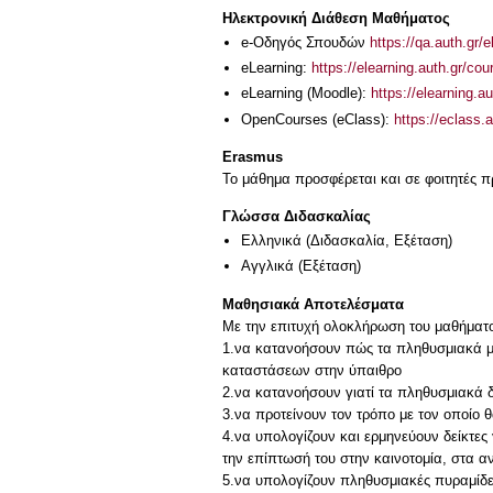
Ηλεκτρονική Διάθεση Μαθήματος
e-Οδηγός Σπουδών
https://qa.auth.gr/
eLearning:
https://elearning.auth.gr/co
eLearning (Moodle):
https://elearning.
OpenCourses (eClass):
https://eclass
Erasmus
Το μάθημα προσφέρεται και σε φοιτητές
Γλώσσα Διδασκαλίας
Ελληνικά
(Διδασκαλία, Εξέταση)
Αγγλικά
(Εξέταση)
Μαθησιακά Αποτελέσματα
Με την επιτυχή ολοκλήρωση του μαθήματος,
1.να κατανοήσουν πώς τα πληθυσμιακά με
καταστάσεων στην ύπαιθρο
2.να κατανοήσουν γιατί τα πληθυσμιακά 
3.να προτείνουν τον τρόπο με τον οποίο 
4.να υπολογίζουν και ερμηνεύουν δείκτες
την επίπτωσή του στην καινοτομία, στα 