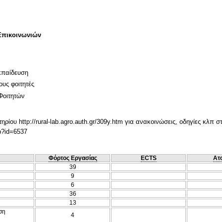
Επικοινωνιών
κπαίδευση
ους φοιτητές
Φοιτητών
ρίου http://rural-lab.agro.auth.gr/309y.htm για ανακοινώσεις, οδηγίες κλπ σ
hp?id=6537
Φόρτος Εργασίας
ECTS
Ατ
39
9
6
36
13
ση
4