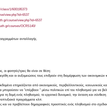
el/class/1/600195373
urse/view.php?id=6537
auth.gr/course/view.php?id=6537
.auth.gr/courses/OCRS140/
 προγραμμάτων ανταλλαγής.
 οι φοιτητές/τριες θα είναι σε θέση:
γέθη και οι αυξομειώσεις τους επιδρούν στη διαμόρφωση των οικονομικών 
δεδομένα επηρεάζονται από οικονομικούς, περιβαλλοντικούς, κοινωνικούς κ
θα μπορούσαν να "επέμβουν " μέσω πολιτικών επί του πληθυσμού για να βελ
 για τη δομή ενός πληθυσμού, το εργατικό δυναμικό, την έκταση και σύνθεση
αναπτυξιακά προγράμματα κλπ.