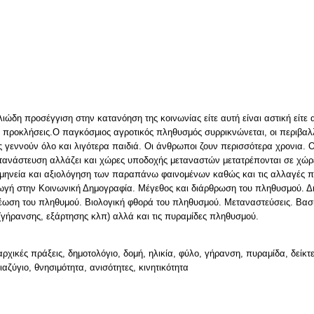
ν
ώδη προσέγγιση στην κατανόηση της κοινωνίας είτε αυτή είναι αστική είτε α
αι προκλήσεις.Ο παγκόσμιος αγροτικός πληθυσμός συρρικνώνεται, οι περιβα
ς γεννούν όλο και λιγότερα παιδιά. Οι άνθρωποι ζουν περισσότερα χρονια. 
ετανάστευση αλλάζει και χώρες υποδοχής μεταναστών μετατρέπονται σε χώ
ρμηνεία και αξιολόγηση των παραπάνω φαινομένων καθώς και τις αλλαγές πο
γωγή στην Κοινωνική Δημογραφία. Μέγεθος και διάρθρωση του πληθυσμού. Δ
ωση του πληθυμού. Βιολογική φθορά του πληθυσμού. Μεταναστεύσεις. Βασι
(γήρανσης, εξάρτησης κλπ) αλλά και τις πυραμίδες πληθυσμού.
χικές πράξεις, δημοτολόγιο, δομή, ηλικία, φύλο, γήρανση, πυραμίδα, δείκτ
ιαζύγιο, θνησιμότητα, ανισότητες, κινητικότητα