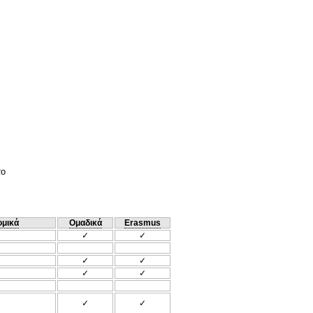
το
ομικά
Ομαδικά
Erasmus
✓
✓
✓
✓
✓
✓
✓
✓