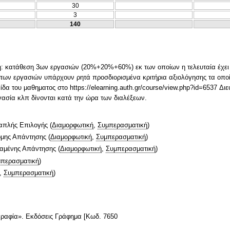
30
3
140
ογή: κατάθεση 3ων εργασιών (20%+20%+60%) εκ των οποίων η τελευταία έχει 
των εργασιών υπάρχουν ρητά προσδιορισμένα κριτήρια αξιολόγησης τα οποί
δα του μαθηματος στο https://elearning.auth.gr/course/view.php?id=6537 Διευκ
ασία κλπ δίνονται κατά την ώρα των διαλέξεων.
απλής Επιλογής
(
Διαμορφωτική
,
Συμπερασματική
)
ομης Απάντησης
(
Διαμορφωτική
,
Συμπερασματική
)
ταμένης Απάντησης
(
Διαμορφωτική
,
Συμπερασματική
)
περασματική
)
,
Συμπερασματική
)
γραφία». Εκδόσεις Γράφημα [Κωδ. 7650