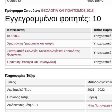
Course ID
600015640
Πρόγραμμα Σπουδών:
ΘΕΟΛΟΓΙΑ ΚΑΙ ΠΟΛΙΤΙΣΜΟΣ 2018
Εγγεγραμμένοι φοιτητές: 10
Κατεύθυνση
Τύπος Παρα
ΚΟΡΜΟΣ
Υποχρεωτικό 
Χριστιανική Γραμματεία και Ιστορία
Υποχρεωτικό 
Συστηματική Θεολογία, Κοινωνιολογία και Σπουδή της
Υποχρεωτικό 
Θρησκείας
Πρακτική Θεολογία και Παιδαγωγική
Υποχρεωτικό 
Πληροφορίες Τάξης
Τίτλος
Μεθοδολογία κοι
Ακαδημαϊκό Έτος
2021 – 2022
Περίοδος Τάξης
Εαρινή
Διδάσκοντες μέλη ΔΕΠ
Νίκη Παπαγεωργί