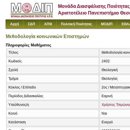
Μονάδα Διασφάλισης Ποιότητας
Αριστοτέλειο Πανεπιστήμιο Θε
Αρχή
ΣΔΠ
ΑΠΘ
Πολιτική Ποιότητας
ΜΟΔΙΠ
ΕΘΑ
Μεθοδολογία κοινωνικών Επιστημών
Πληροφορίες Μαθήματος
Τίτλος
Μεθοδολογία κοινω
Κωδικός
2402
Σχολή
Θεολογική
Τμήμα
Θεολογίας
Κύκλος / Επίπεδο
2ος / Μεταπτυχια
Περίοδος Διδασκαλίας
Εαρινή
Υπεύθυνος/η
Χρήστος Τσιρώνη
Κοινό
Ναι
Κατάσταση
Ενεργό