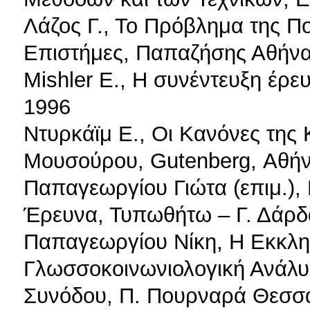
Λάζος Γ., Το Πρόβλημα της Πο
Επιστήμες, Παπαζήσης Αθήν
Mishler E., Η συνέντευξη έρ
1996
Ντυρκάϊμ Ε., Οι Κανόνες της 
Μουσούρου, Gutenberg, Αθή
Παπαγεωργίου Γιώτα (επιμ.),
Έρευνα, Τυπωθήτω – Γ. Δάρδ
Παπαγεωργίου Νίκη, Η Εκκλησ
Γλωσσοκοινωνιολογική Ανάλυ
Συνόδου, Π. Πουρναρά Θεσσ