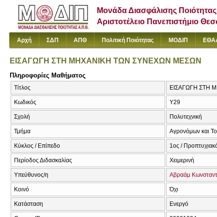
Μονάδα Διασφάλισης Ποιότητας
Αριστοτέλειο Πανεπιστήμιο Θε
Αρχή
ΣΔΠ
ΑΠΘ
Πολιτική Ποιότητας
ΜΟΔΙΠ
ΕΘΑ
ΕΙΣΑΓΩΓΗ ΣΤΗ ΜΗΧΑΝΙΚΗ ΤΩΝ ΣΥΝΕΧΩΝ ΜΕΣΩΝ
Πληροφορίες Μαθήματος
Τίτλος
ΕΙΣΑΓΩΓΗ ΣΤΗ 
Κωδικός
Υ29
Σχολή
Πολυτεχνική
Τμήμα
Αγρονόμων και Τ
Κύκλος / Επίπεδο
1ος / Προπτυχιακ
Περίοδος Διδασκαλίας
Χειμερινή
Υπεύθυνος/η
Αβραάμ Κωνσταντ
Κοινό
Όχι
Κατάσταση
Ενεργό