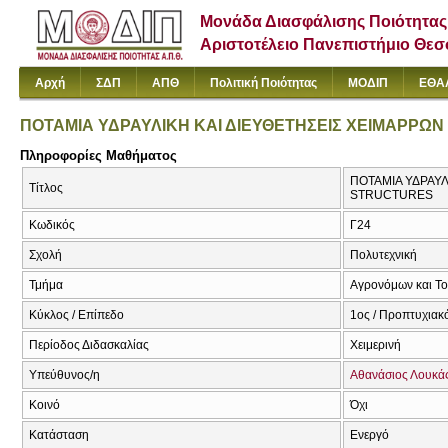
Μονάδα Διασφάλισης Ποιότητας
Αριστοτέλειο Πανεπιστήμιο Θε
Αρχή
ΣΔΠ
ΑΠΘ
Πολιτική Ποιότητας
ΜΟΔΙΠ
ΕΘΑ
ΠΟΤΑΜΙΑ ΥΔΡΑΥΛΙΚΗ ΚΑΙ ΔΙΕΥΘΕΤΗΣΕΙΣ ΧΕΙΜΑΡΡΩΝ
Πληροφορίες Μαθήματος
ΠΟΤΑΜΙΑ ΥΔΡΑΥ
Τίτλος
STRUCTURES
Κωδικός
Γ24
Σχολή
Πολυτεχνική
Τμήμα
Αγρονόμων και Τ
Κύκλος / Επίπεδο
1ος / Προπτυχιακ
Περίοδος Διδασκαλίας
Χειμερινή
Υπεύθυνος/η
Αθανάσιος Λουκά
Κοινό
Όχι
Κατάσταση
Ενεργό