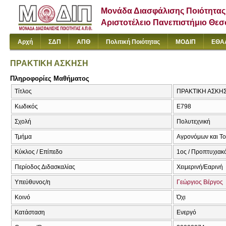
Μονάδα Διασφάλισης Ποιότητας
Αριστοτέλειο Πανεπιστήμιο Θε
Αρχή
ΣΔΠ
ΑΠΘ
Πολιτική Ποιότητας
ΜΟΔΙΠ
ΕΘΑ
ΠΡΑΚΤΙΚΗ ΑΣΚΗΣΗ
Πληροφορίες Μαθήματος
Τίτλος
ΠΡΑΚΤΙΚΗ ΑΣΚΗ
Κωδικός
Ε798
Σχολή
Πολυτεχνική
Τμήμα
Αγρονόμων και Τ
Κύκλος / Επίπεδο
1ος / Προπτυχιακ
Περίοδος Διδασκαλίας
Χειμερινή/Εαρινή
Υπεύθυνος/η
Γεώργιος Βέργος
Κοινό
Όχι
Κατάσταση
Ενεργό