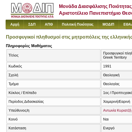
Μονάδα Διασφάλισης Ποιότητας
Αριστοτέλειο Πανεπιστήμιο Θε
Αρχή
ΣΔΠ
ΑΠΘ
Πολιτική Ποιότητας
ΜΟΔΙΠ
ΕΘΑ
Προσφυγικοί πληθυσμοί στις μητροπόλεις της ελληνικής
Πληροφορίες Μαθήματος
Προσφυγικοί πληθυ
Τίτλος
Greek Territory
Κωδικός
1991
Σχολή
Θεολογική
Τμήμα
Θεολογίας
Κύκλος / Επίπεδο
1ος / Προπτυχιακ
Περίοδος Διδασκαλίας
Χειμερινή/Εαρινή
Υπεύθυνος/η
Αντωνία Κυριατζή
Κοινό
Ναι
Κατάσταση
Ενεργό