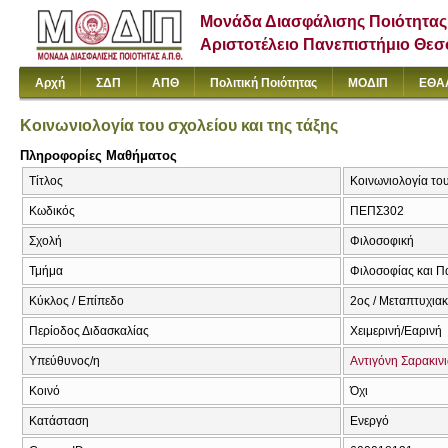
Μονάδα Διασφάλισης Ποιότητας
Αριστοτέλειο Πανεπιστήμιο Θε
Αρχή
ΣΔΠ
ΑΠΘ
Πολιτική Ποιότητας
ΜΟΔΙΠ
ΕΘΑ
Κοινωνιολογία του σχολείου και της τάξης
Πληροφορίες Μαθήματος
Τίτλος
Κοινωνιολογία του
Κωδικός
ΠΕΠΣ302
Σχολή
Φιλοσοφική
Τμήμα
Φιλοσοφίας και Π
Κύκλος / Επίπεδο
2ος / Μεταπτυχια
Περίοδος Διδασκαλίας
Χειμερινή/Εαρινή
Υπεύθυνος/η
Αντιγόνη Σαρακιν
Κοινό
Όχι
Κατάσταση
Ενεργό