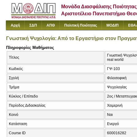
Μονάδα Διασφάλισης Ποιότητας
Αριστοτέλειο Πανεπιστήμιο Θε
Αρχή
ΣΔΠ
ΑΠΘ
Πολιτική Ποιότητας
ΜΟΔΙΠ
ΕΘΑ
Γνωστική Ψυχολογία: Από το Εργαστήριο στον Πραγμα
Πληροφορίες Μαθήματος
Γνωστική Ψυχολογί
Τίτλος
real world
Κωδικός
ΓΨ-103
Σχολή
Φιλοσοφική
Τμήμα
Ψυχολογίας
Κύκλος / Επίπεδο
2ος / Μεταπτυχια
Περίοδος Διδασκαλίας
Χειμερινή
Κοινό
Ναι
Κατάσταση
Ενεργό
Course ID
600016282