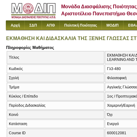
Μονάδα Διασφάλισης Ποιότητας
Αριστοτέλειο Πανεπιστήμιο Θε
Αρχή
ΣΔΠ
ΑΠΘ
Πολιτική Ποιότητας
ΜΟΔΙΠ
ΕΘΑ
ΕΚΜΑΘΗΣΗ ΚΑΙ ΔΙΔΑΣΚΑΛΙΑ ΤΗΣ ΞΕΝΗΣ ΓΛΩΣΣΑΣ ΣΤ
Πληροφορίες Μαθήματος
ΕΚΜΑΘΗΣΗ ΚΑΙ Δ
Τίτλος
LEARNING AND 
Κωδικός
Γλ3-480
Σχολή
Φιλοσοφική
Τμήμα
Αγγλικής Γλώσσας
Κύκλος / Επίπεδο
1ος / Προπτυχιακ
Περίοδος Διδασκαλίας
Χειμερινή/Εαρινή
Κοινό
Όχι
Κατάσταση
Ενεργό
Course ID
600012081