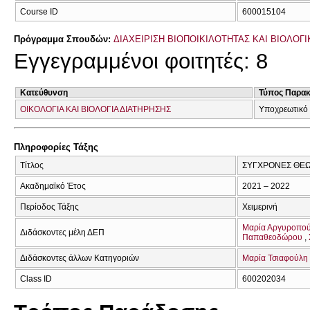
Course ID
600015104
Πρόγραμμα Σπουδών:
ΔΙΑΧΕΙΡΙΣΗ ΒΙΟΠΟΙΚΙΛΟΤΗΤΑΣ ΚΑΙ ΒΙΟΛΟΓ
Εγγεγραμμένοι φοιτητές: 8
Κατεύθυνση
Τύπος Παρα
ΟΙΚΟΛΟΓΙΑ ΚΑΙ ΒΙΟΛΟΓΙΑ ΔΙΑΤΗΡΗΣΗΣ
Υποχρεωτικό
Πληροφορίες Τάξης
Τίτλος
ΣΥΓΧΡΟΝΕΣ ΘΕΩ
Ακαδημαϊκό Έτος
2021 – 2022
Περίοδος Τάξης
Χειμερινή
Μαρία Αργυροπο
Διδάσκοντες μέλη ΔΕΠ
Παπαθεοδώρου
Διδάσκοντες άλλων Κατηγοριών
Μαρία Τσιαφούλη
Class ID
600202034