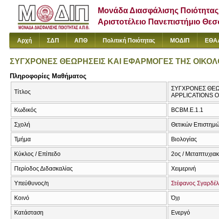
Μονάδα Διασφάλισης Ποιότητας
Αριστοτέλειο Πανεπιστήμιο Θε
Αρχή
ΣΔΠ
ΑΠΘ
Πολιτική Ποιότητας
ΜΟΔΙΠ
ΕΘΑ
ΣΥΓΧΡΟΝΕΣ ΘΕΩΡΗΣΕΙΣ ΚΑΙ ΕΦΑΡΜΟΓΕΣ ΤΗΣ ΟΙΚΟΛ
Πληροφορίες Μαθήματος
ΣΥΓΧΡΟΝΕΣ ΘΕΩ
Τίτλος
APPLICATIONS 
Κωδικός
BCBM.Ε.1.1
Σχολή
Θετικών Επιστημ
Τμήμα
Βιολογίας
Κύκλος / Επίπεδο
2ος / Μεταπτυχια
Περίοδος Διδασκαλίας
Χειμερινή
Υπεύθυνος/η
Στέφανος Σγαρδέ
Κοινό
Όχι
Κατάσταση
Ενεργό