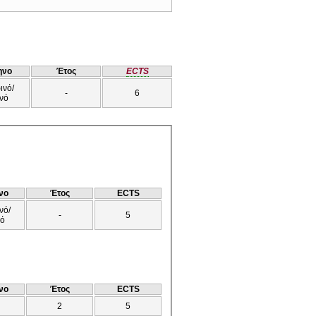
ηνο
Έτος
ECTS
ινό/
-
6
νό
νο
Έτος
ECTS
νό/
-
5
νό
νο
Έτος
ECTS
2
5