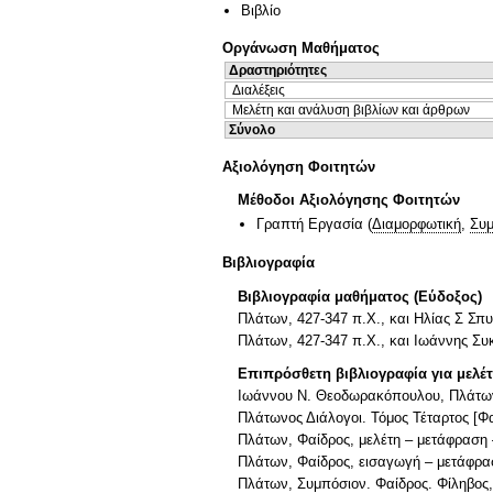
Βιβλίο
Οργάνωση Μαθήματος
Δραστηριότητες
Διαλέξεις
Μελέτη και ανάλυση βιβλίων και άρθρων
Σύνολο
Αξιολόγηση Φοιτητών
Μέθοδοι Αξιολόγησης Φοιτητών
Γραπτή Εργασία
(
Διαμορφωτική
,
Συμ
Βιβλιογραφία
Βιβλιογραφία μαθήματος (Εύδοξος)
Πλάτων, 427-347 π.Χ., και Ηλίας Σ Σπ
Πλάτων, 427-347 π.Χ., και Ιωάννης Συ
Επιπρόσθετη βιβλιογραφία για μελέ
Ιωάννου Ν. Θεοδωρακόπουλου, Πλάτωνος
Πλάτωνος Διάλογοι. Τόμος Τέταρτος [Φ
Πλάτων, Φαίδρος, μελέτη – μετάφραση –
Πλάτων, Φαίδρος, εισαγωγή – μετάφρασ
Πλάτων, Συμπόσιον. Φαίδρος. Φίληβος,