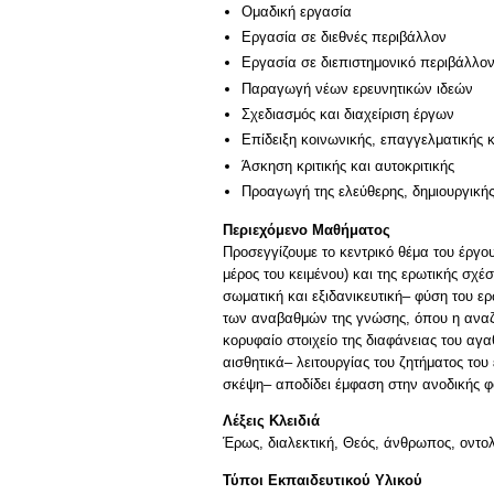
Ομαδική εργασία
Εργασία σε διεθνές περιβάλλον
Εργασία σε διεπιστημονικό περιβάλλο
Παραγωγή νέων ερευνητικών ιδεών
Σχεδιασμός και διαχείριση έργων
Επίδειξη κοινωνικής, επαγγελματικής 
Άσκηση κριτικής και αυτοκριτικής
Προαγωγή της ελεύθερης, δημιουργική
Περιεχόμενο Μαθήματος
Προσεγγίζουμε το κεντρικό θέμα του έργο
μέρος του κειμένου) και της ερωτικής σχέ
σωματική και εξιδανικευτική– φύση του ε
των αναβαθμών της γνώσης, όπου η αναζη
κορυφαίο στοιχείο της διαφάνειας του αγα
αισθητικά– λειτουργίας του ζητήματος το
σκέψη– αποδίδει έμφαση στην ανοδικής φο
Λέξεις Κλειδιά
Έρως, διαλεκτική, Θεός, άνθρωπος, οντο
Τύποι Εκπαιδευτικού Υλικού