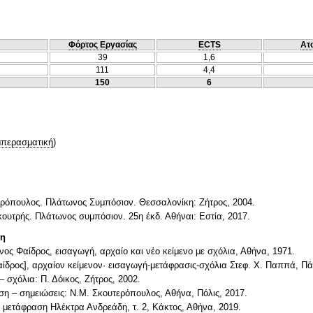
Φόρτος Εργασίας
ECTS
Ατ
39
1,6
111
4,4
150
6
περασματική
)
υρόπουλος. Πλάτωνος Συμπόσιον. Θεσσαλονίκη: Ζήτρος, 2004.
κουτρής. Πλάτωνος συμπόσιον. 25η έκδ. Αθήναι: Εστία, 2017.
τη
 Φαίδρος, εισαγωγή, αρχαίο και νέο κείμενο με σχόλια, Αθήνα, 1971.
αίδρος], αρχαίον κείμενον· εισαγωγή-μετάφρασις-σχόλια Στεφ. Χ. Παππά, Π
 σχόλια: Π. Δόικος, Ζήτρος, 2002.
η – σημειώσεις: Ν.Μ. Σκουτερόπουλος, Αθήνα, Πόλις, 2017.
 μετάφραση Ηλέκτρα Ανδρεάδη, τ. 2, Κάκτος, Αθήνα, 2019.