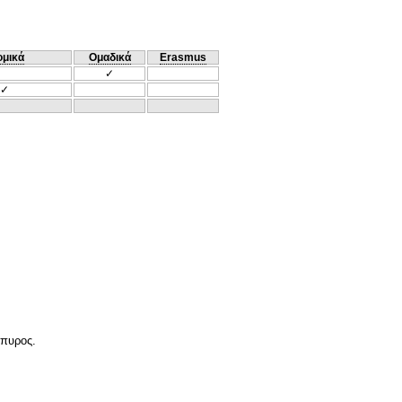
ομικά
Ομαδικά
Erasmus
✓
✓
άπυρος.