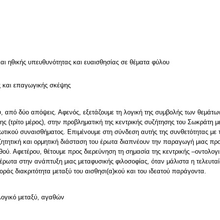
ν
και ηθικής υπευθυνότητας και ευαισθησίας σε θέματα φύλου
ς και επαγωγικής σκέψης
υ, από δύο απόψεις. Αφενός, εξετάζουμε τη λογική της συμβολής των θεμάτω
σης (τρίτο μέρος), στην προβληματική της κεντρικής συζήτησης του Σωκράτη μ
ρωτικού συναισθήματος. Επιμένουμε στη σύνδεση αυτής της συνθετότητας με
τητική και ορμητική διάσταση του έρωτα διαπνέουν την παραγωγή μιας προν
θού. Αφετέρου, θέτουμε προς διερεύνηση τη σημασία της κεντρικής –οντολογι
υ έρωτα στην ανάπτυξη μιας μεταφυσικής φιλοσοφίας, όταν μάλιστα η τελευτ
ράς διακριτότητα μεταξύ του αισθησι(α)κού και του ιδεατού παράγοντα.
λογικό μεταξύ, αγαθών