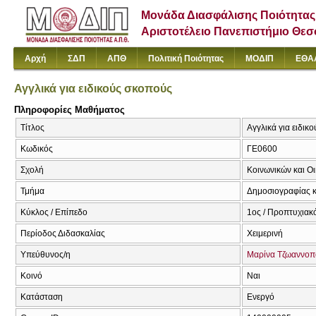
Μονάδα Διασφάλισης Ποιότητας
Αριστοτέλειο Πανεπιστήμιο Θε
Αρχή
ΣΔΠ
ΑΠΘ
Πολιτική Ποιότητας
ΜΟΔΙΠ
ΕΘΑ
Αγγλικά για ειδικούς σκοπούς
Πληροφορίες Μαθήματος
Τίτλος
Αγγλικά για ειδικ
Κωδικός
ΓΕ0600
Σχολή
Κοινωνικών και Ο
Τμήμα
Δημοσιογραφίας κ
Κύκλος / Επίπεδο
1ος / Προπτυχιακ
Περίοδος Διδασκαλίας
Χειμερινή
Υπεύθυνος/η
Μαρίνα Τζωαννο
Κοινό
Ναι
Κατάσταση
Ενεργό