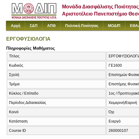
Μονάδα Διασφάλισης Ποιότητας
Αριστοτέλειο Πανεπιστήμιο Θε
Αρχή
ΣΔΠ
ΑΠΘ
Πολιτική Ποιότητας
ΜΟΔΙΠ
ΕΘΑ
ΕΡΓΟΦΥΣΙΟΛΟΓΙΑ
Πληροφορίες Μαθήματος
Τίτλος
ΕΡΓΟΦΥΣΙΟΛΟΓΙΑ 
Κωδικός
ΓΕ1600
Σχολή
Επιστημών Φυσική
Τμήμα
Επιστήμης Φυσικής
Κύκλος / Επίπεδο
1ος / Προπτυχιακ
Περίοδος Διδασκαλίας
Χειμερινή/Εαρινή
Κοινό
Όχι
Κατάσταση
Ενεργό
Course ID
260000107