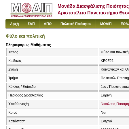
Μονάδα Διασφάλισης Ποιότητας
Αριστοτέλειο Πανεπιστήμιο Θε
Αρχή
ΣΔΠ
ΑΠΘ
Πολιτική Ποιότητας
ΜΟΔΙΠ
ΕΘΑ
Φύλο και πολιτική
Πληροφορίες Μαθήματος
Τίτλος
Φύλο και πολιτική
Κωδικός
ΚΕ0Ε21
Σχολή
Κοινωνικών και Ο
Τμήμα
Πολιτικών Επιστ
Κύκλος / Επίπεδο
1ος / Προπτυχιακ
Περίοδος Διδασκαλίας
Εαρινή
Υπεύθυνος/η
Νικολαος Πασαμη
Κοινό
Ναι
Κατάσταση
Ενεργό