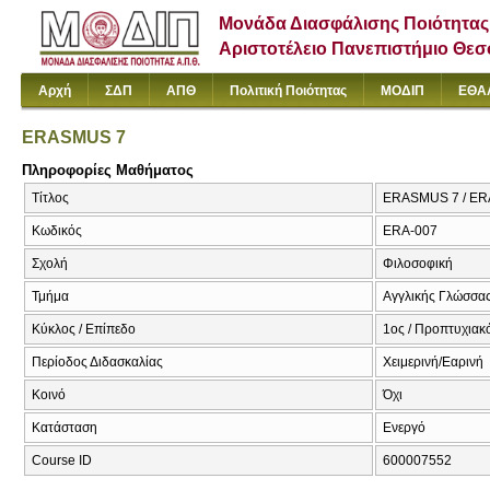
Μονάδα Διασφάλισης Ποιότητας
Αριστοτέλειο Πανεπιστήμιο Θε
Αρχή
ΣΔΠ
ΑΠΘ
Πολιτική Ποιότητας
ΜΟΔΙΠ
ΕΘΑ
ERASMUS 7
Πληροφορίες Μαθήματος
Τίτλος
ERASMUS 7 / E
Κωδικός
ERA-007
Σχολή
Φιλοσοφική
Τμήμα
Αγγλικής Γλώσσας
Κύκλος / Επίπεδο
1ος / Προπτυχιακ
Περίοδος Διδασκαλίας
Χειμερινή/Εαρινή
Κοινό
Όχι
Κατάσταση
Ενεργό
Course ID
600007552