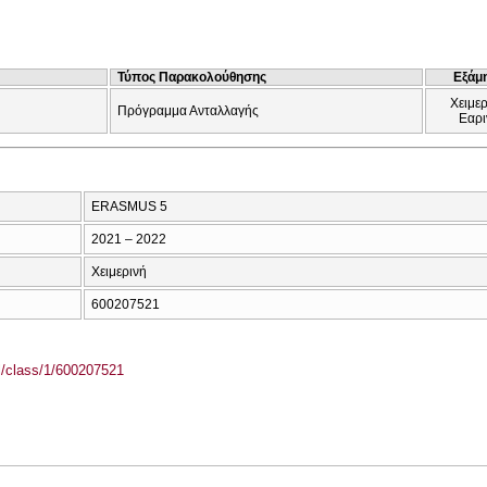
Τύπος Παρακολούθησης
Εξάμ
Χειμερ
Πρόγραμμα Ανταλλαγής
Εαρι
ERASMUS 5
2021 – 2022
Χειμερινή
600207521
el/class/1/600207521