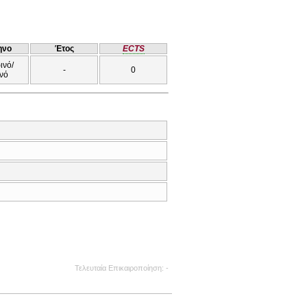
ηνο
Έτος
ECTS
ινό/
-
0
νό
Τελευταία Επικαιροποίηση
-