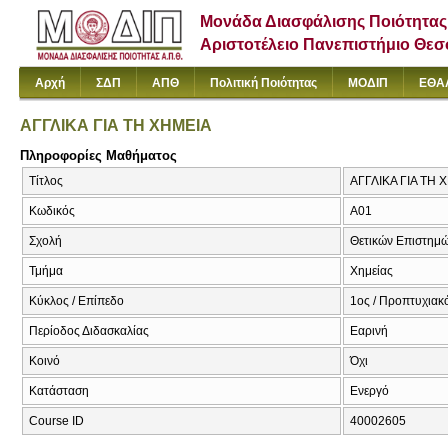
Μονάδα Διασφάλισης Ποιότητας
Αριστοτέλειο Πανεπιστήμιο Θε
Αρχή
ΣΔΠ
ΑΠΘ
Πολιτική Ποιότητας
ΜΟΔΙΠ
ΕΘΑ
ΑΓΓΛΙΚΑ ΓΙΑ ΤΗ ΧΗΜΕΙΑ
Πληροφορίες Μαθήματος
Τίτλος
ΑΓΓΛΙΚΑ ΓΙΑ ΤΗ ΧΗ
Κωδικός
Α01
Σχολή
Θετικών Επιστημ
Τμήμα
Χημείας
Κύκλος / Επίπεδο
1ος / Προπτυχιακ
Περίοδος Διδασκαλίας
Εαρινή
Κοινό
Όχι
Κατάσταση
Ενεργό
Course ID
40002605