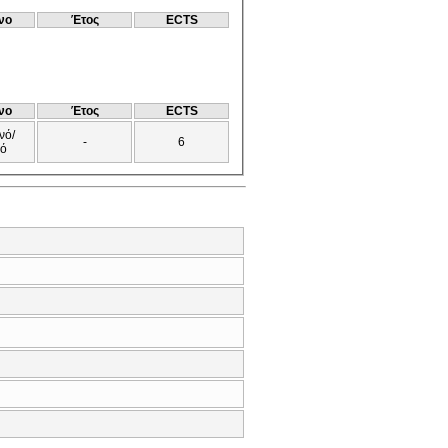
νο
Έτος
ECTS
νο
Έτος
ECTS
νό/
-
6
νό