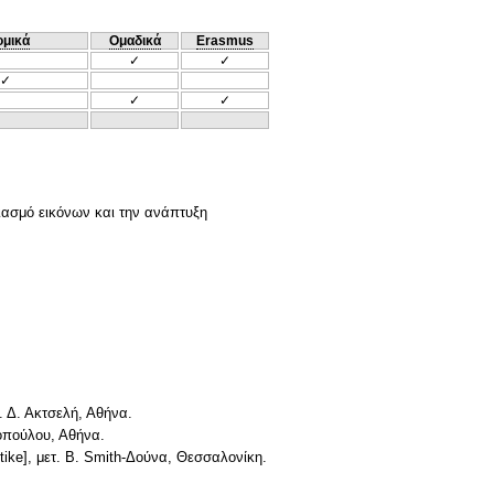
ομικά
Ομαδικά
Erasmus
✓
✓
✓
✓
✓
ιασμό εικόνων και την ανάπτυξη
. Δ. Ακτσελή, Αθήνα.
τοπούλου, Αθήνα.
tike], μετ. B. Smith-Δούνα, Θεσσαλονίκη.