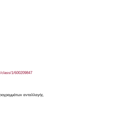
el/class/1/600209847
 προγραμμάτων ανταλλαγής.