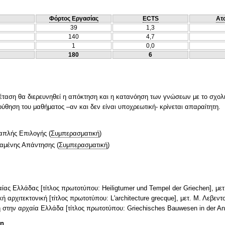
Φόρτος Εργασίας
ECTS
Ατ
39
1,3
140
4,7
1
0,0
180
6
έταση θα διερευνηθεί η απόκτηση και η κατανόηση των γνώσεων με το σχολ
ύθηση του μαθήματος –αν και δεν είναι υποχρεωτική- κρίνεται απαραίτητη.
απλής Επιλογής
(
Συμπερασματική
)
ταμένης Απάντησης
(
Συμπερασματική
)
αίας Ελλάδας [τίτλος πρωτοτύπου: Heiligtumer und Tempel der Griechen], μετ
ή αρχιτεκτονική [τίτλος πρωτοτύπου: L'architecture grecque], μετ. Μ. Λεβεν
κή στην αρχαία Ελλάδα [τίτλος πρωτοτύπου: Griechisches Bauwesen in der An
τη