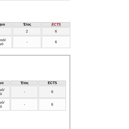
ηνο
Έτος
ECTS
2
6
ινό/
-
6
νό
νο
Έτος
ECTS
νό/
-
6
νό
νό/
-
6
νό