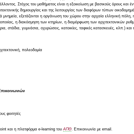
λλοντος. Στόχος του μαθήματος είναι η εξοικείωση με βασικούς όρους και έν
χιτεκτονικής δημιουργίας και της λειτουργίας των διαφόρων τύπων οικοδομημ
 μνημεία, εξετάζονται η οργάνωση του χώρου στην αρχαία ελληνική πόλη, 
χοποιίας, η διακόσμηση των κτηρίων, η διαμόρφωση των αρχιτεκτονικών ρυθμώ
α, στάδια, γυμνάσια, οχυρώσεις, κατοικίες, ταφικές κατασκευές, κλπ.) και η
χιτεκτονική, πολεοδομία
Επικοινωνιών
ους φοιτητές
oint και η πλατφόρμα e-learning του
ΑΠΘ
. Επικοινωνία με email.