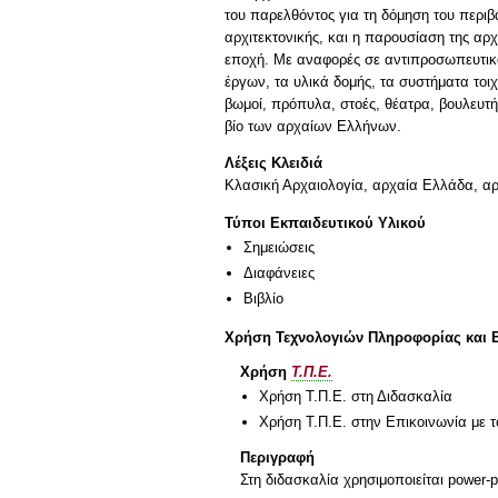
του παρελθόντος για τη δόμηση του περιβά
αρχιτεκτονικής, και η παρουσίαση της αρ
εποχή. Με αναφορές σε αντιπροσωπευτικά
έργων, τα υλικά δομής, τα συστήματα τοι
βωμοί, πρόπυλα, στοές, θέατρα, βουλευτήρι
βίο των αρχαίων Ελλήνων.
Λέξεις Κλειδιά
Κλασική Αρχαιολογία, αρχαία Ελλάδα, αρ
Τύποι Εκπαιδευτικού Υλικού
Σημειώσεις
Διαφάνειες
Βιβλίο
Χρήση Τεχνολογιών Πληροφορίας και 
Χρήση
Τ.Π.Ε.
Χρήση Τ.Π.Ε. στη Διδασκαλία
Χρήση Τ.Π.Ε. στην Επικοινωνία με τ
Περιγραφή
Στη διδασκαλία χρησιμοποιείται power-p