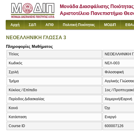
Μονάδα Διασφάλισης Ποιότητας
Αριστοτέλειο Πανεπιστήμιο Θε
Αρχή
ΣΔΠ
ΑΠΘ
Πολιτική Ποιότητας
ΜΟΔΙΠ
ΕΘΑ
ΝΕΟΕΛΛΗΝΙΚΗ ΓΛΩΣΣΑ 3
Πληροφορίες Μαθήματος
Τίτλος
ΝΕΟΕΛΛΗΝΙΚΗ Γ
Κωδικός
ΝΕΛ-003
Σχολή
Φιλοσοφική
Τμήμα
Αγγλικής Γλώσσας
Κύκλος / Επίπεδο
1ος / Προπτυχιακ
Περίοδος Διδασκαλίας
Χειμερινή/Εαρινή
Κοινό
Όχι
Κατάσταση
Ενεργό
Course ID
600007126