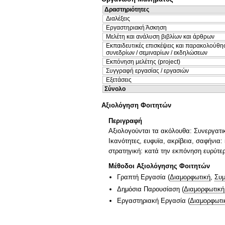
Δραστηριότητες
Διαλέξεις
Εργαστηριακή Άσκηση
Μελέτη και ανάλυση βιβλίων και άρθρων
Εκπαιδευτικές επισκέψεις και παρακολούθη
συνεδρίων / σεμιναρίων / εκδηλώσεων
Εκπόνηση μελέτης (project)
Συγγραφή εργασίας / εργασιών
Εξετάσεις
Σύνολο
Αξιολόγηση Φοιτητών
Περιγραφή
Αξιολογούνται τα ακόλουθα: Συνεργατικ
Ικανότητες, ευφυϊα, ακρίβεια, σαφήνια
στρατηγική: κατά την εκπόνηση ευρύτερ
Μέθοδοι Αξιολόγησης Φοιτητών
Γραπτή Εργασία
(
Διαμορφωτική
,
Συμ
Δημόσια Παρουσίαση
(
Διαμορφωτική
Εργαστηριακή Εργασία
(
Διαμορφωτι