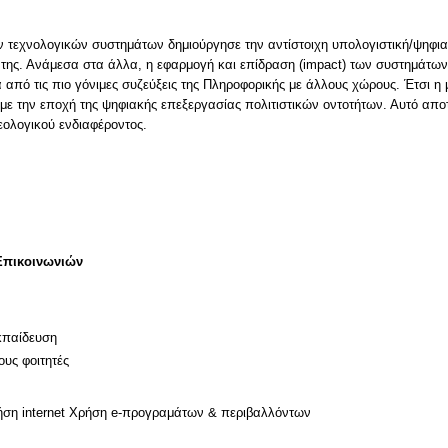
τεχνολογικών συστημάτων δημιούργησε την αντίστοιχη υπολογιστική/ψηφιακ
 της. Ανάμεσα στα άλλα, η εφαρμογή και επίδραση (impact) των συστημάτων
α από τις πιο γόνιμες συζεύξεις της Πληροφορικής με άλλους χώρους. Έτσι η
με την εποχή της ψηφιακής επεξεργασίας πολιτιστικών οντοτήτων. Αυτό αποτ
θεολογικού ενδιαφέροντος.
Επικοινωνιών
κπαίδευση
ους φοιτητές
ήση internet Χρήση e-προγραμάτων & περιβαλλόντων