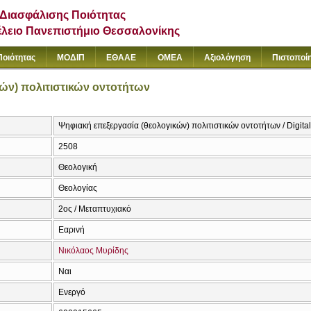
Διασφάλισης Ποιότητας
έλειο Πανεπιστήμιο Θεσσαλονίκης
Ποιότητας
ΜΟΔΙΠ
ΕΘΑΑΕ
ΟΜΕΑ
Αξιολόγηση
Πιστοποί
ών) πολιτιστικών οντοτήτων
Ψηφιακή επεξεργασία (θεολογικών) πολιτιστικών οντοτήτων / Digital p
2508
Θεολογική
Θεολογίας
2ος / Μεταπτυχιακό
Εαρινή
Νικόλαος Μυρίδης
Ναι
Ενεργό