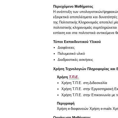
Περιεχόμενο Μαθήματος
Η ανάπτυξη των υπολογιστικών/ψηφιακών 
εξαιρετικά αποτελέσματα και δυνατότητές
της Πολιτιστικής Κληρονομιάς αποτελεί μί
πολιτιστικής κληρονομιάς συμπληρώνεται 
εστίαση και στα πολιτιστικά αντικείμενα 
Τύποι Εκπαιδευτικού Υλικού
Διαφάνειες
Πολυμεσικό υλικό
Διαδραστικές ασκήσεις
Χρήση Τεχνολογιών Πληροφορίας και 
Χρήση
Τ.Π.Ε.
Χρήση Τ.Π.Ε. στη Διδασκαλία
Χρήση Τ.Π.Ε. στην Εργαστηριακή Ε
Χρήση Τ.Π.Ε. στην Επικοινωνία με τ
Περιγραφή
Χρήση e-διαφανειών Χρήση e-mails Χρ
Οργάνωση Μαθήματος