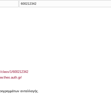
600212342
el/class/1/600212342
ww.theo.auth.gr/
 προγραμμάτων ανταλλαγής.