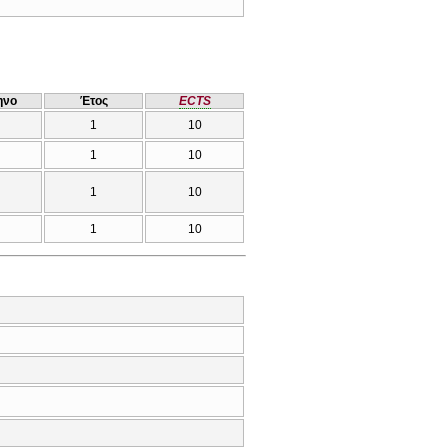
ηνο
Έτος
ECTS
1
10
1
10
1
10
1
10