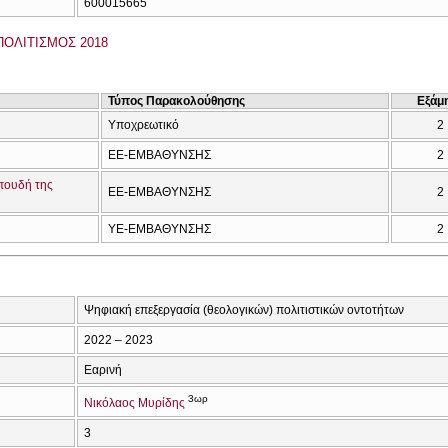
600015665
ΠΟΛΙΤΙΣΜΟΣ 2018
Τύπος Παρακολούθησης
Εξάμ
Υποχρεωτικό
2
ΕΕ-ΕΜΒΑΘΥΝΣΗΣ
2
Σπουδή της
ΕΕ-ΕΜΒΑΘΥΝΣΗΣ
2
ΥΕ-ΕΜΒΑΘΥΝΣΗΣ
2
Ψηφιακή επεξεργασία (θεολογικών) πολιτιστικών οντοτήτων
2022 – 2023
Εαρινή
3ωρ
Νικόλαος Μυρίδης
3