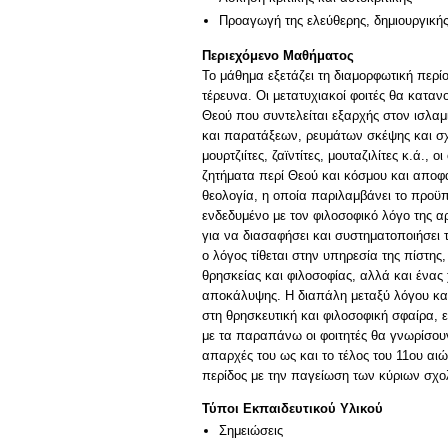
Προαγωγή της ελεύθερης, δημιουργική
Περιεχόμενο Μαθήματος
Το μάθημα εξετάζει τη διαμορφωτική περίο
τέρευνα. Οι μετατυχιακοί φοιτές θα κατα
Θεού που συντελείται εξαρχής στον ισλαμ
και παρατάξεων, ρευμάτων σκέψης και σχο
μουρτζιίτες, ζαϊντίτες, μουταζιλίτες κ.ά.,
ζητήματα περί Θεού και κόσμου και αποφα
θεολογία, η οποία παριλαμβάνει το προϋ
ενδεδυμένο με τον φιλοσοφικό λόγο της αρ
για να διασαφήσει και συστηματοποιήσει 
ο λόγος τίθεται στην υπηρεσία της πίστης
θρησκείας και φιλοσοφίας, αλλά και ένα
αποκάλυψης. Η διαπάλη μεταξύ λόγου και
στη θρησκευτική και φιλοσοφική σφαίρα, ε
με τα παραπάνω οι φοιτητές θα γνωρίσουν
απαρχές του ως και το τέλος του 11ου αι
περίδος με την παγείωση των κύριων σχο
Τύποι Εκπαιδευτικού Υλικού
Σημειώσεις