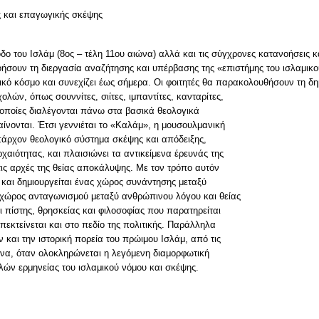
ς και επαγωγικής σκέψης
δο του Ισλάμ (8ος – τέλη 11ου αιώνα) αλλά και τις σύγχρονες κατανοήσεις 
νοήσουν τη διεργασία αναζήτησης και υπέρβασης της «επιστήμης του ισλαμικο
ικό κόσμο και συνεχίζει έως σήμερα. Οι φοιτητές θα παρακολουθήσουν τη δ
λών, όπως σουννίτες, σιίτες, ιμπαντίτες, κανταρίτες,
 οι οποίες διαλέγονται πάνω στα βασικά θεολογικά
ίνονται. Έτσι γεννιέται το «Καλάμ», η μουσουλμανική
πάρχον θεολογικό σύστημα σκέψης και απόδειξης,
χαιότητας, και πλαισιώνει τα αντικείμενα έρευνάς της
τις αρχές της θείας αποκάλυψης. Με τον τρόπο αυτόν
, και δημιουργείται ένας χώρος συνάντησης μεταξύ
ς χώρος ανταγωνισμού μεταξύ ανθρώπινου λόγου και θείας
 πίστης, θρησκείας και φιλοσοφίας που παρατηρείται
πεκτείνεται και στο πεδίο της πολιτικής. Παράλληλα
 και την ιστορική πορεία του πρώιμου Ισλάμ, από τις
ώνα, όταν ολοκληρώνεται η λεγόμενη διαμορφωτική
λών ερμηνείας του ισλαμικού νόμου και σκέψης.