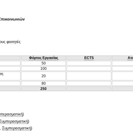
Επικοινωνιών
ους φοιτητές
Φόρτος Εργασίας
ECTS
Ατ
50
100
ση
20
80
250
περασματική
)
Συμπερασματική
)
,
Συμπερασματική
)