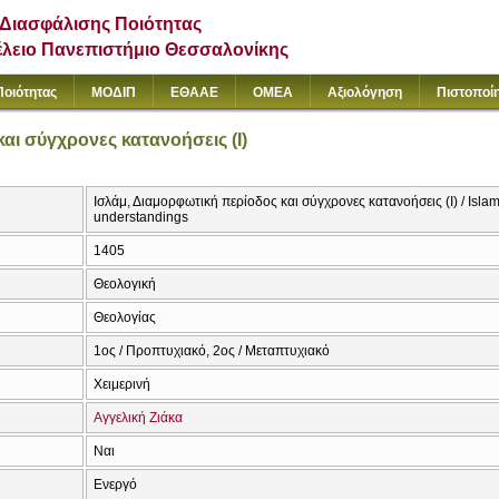
Διασφάλισης Ποιότητας
έλειο Πανεπιστήμιο Θεσσαλονίκης
Ποιότητας
ΜΟΔΙΠ
ΕΘΑΑΕ
ΟΜΕΑ
Αξιολόγηση
Πιστοποί
αι σύγχρονες κατανοήσεις (I)
Ισλάμ, Διαμορφωτική περίοδος και σύγχρονες κατανοήσεις (I) / Isl
understandings
1405
Θεολογική
Θεολογίας
1ος / Προπτυχιακό, 2ος / Μεταπτυχιακό
Χειμερινή
Αγγελική Ζιάκα
Ναι
Ενεργό