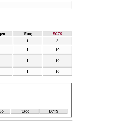
ηνο
Έτος
ECTS
1
3
1
10
1
10
1
10
νο
Έτος
ECTS