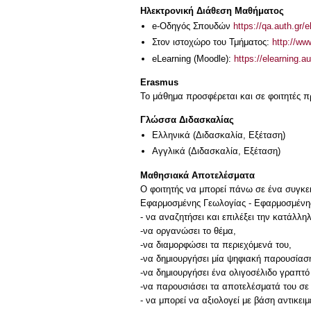
Ηλεκτρονική Διάθεση Μαθήματος
e-Οδηγός Σπουδών
https://qa.auth.gr/
Στον ιστοχώρο του Τμήματος:
http://ww
eLearning (Moodle):
https://elearning.a
Erasmus
Το μάθημα προσφέρεται και σε φοιτητές
Γλώσσα Διδασκαλίας
Ελληνικά
(Διδασκαλία, Εξέταση)
Αγγλικά
(Διδασκαλία, Εξέταση)
Μαθησιακά Αποτελέσματα
Ο φοιτητής να μπορεί πάνω σε ένα συγκε
Εφαρμοσμένης Γεωλογίας - Εφαρμοσμένης 
- να αναζητήσει και επιλέξει την κατάλλη
-να οργανώσει το θέμα,
-να διαμορφώσει τα περιεχόμενά του,
-να δημιουργήσει μία ψηφιακή παρουσίασ
-να δημιουργήσει ένα ολιγοσέλιδο γραπτ
-να παρουσιάσει τα αποτελέσματά του σε
- να μπορεί να αξιολογεί με βάση αντικειμ