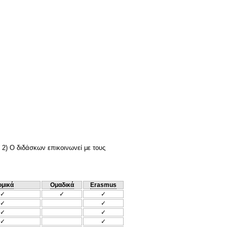
 2) Ο διδάσκων επικοινωνεί με τους
ομικά
Ομαδικά
Erasmus
✓
✓
✓
✓
✓
✓
✓
✓
✓