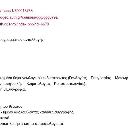
el/class/1/600215765
w.geo.auth.gr/courses/ggg/ggg879e/
uth.gr/enrol/index.php?id=6670
 προγραμμάτων ανταλλαγής.
κριμένο θέμα γεωλογικού ενδιαφέροντος (Γεωλογίας – Γεωγραφίας – Μετεωρο
Γεωφυσικής – Κλιματολογίας - Κοιτασματολογίας):
λη βιβλιογραφία,
η του θέματος
ό κείμενο ακολουθώντας κανόνες συγγραφής,
 κοινό
ενικά κριτήρια και τα αυτοαξιολογείται.