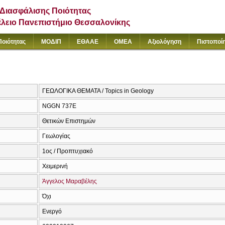
Διασφάλισης Ποιότητας
έλειο Πανεπιστήμιο Θεσσαλονίκης
Ποιότητας
ΜΟΔΙΠ
ΕΘΑΑΕ
ΟΜΕΑ
Αξιολόγηση
Πιστοποί
ΓΕΩΛΟΓΙΚΑ ΘΕΜΑΤΑ / Topics in Geology
NGGN 737Ε
Θετικών Επιστημών
Γεωλογίας
1ος / Προπτυχιακό
Χειμερινή
Άγγελος Μαραβέλης
Όχι
Ενεργό