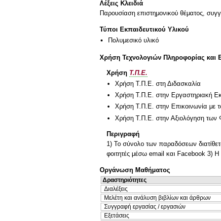
Λέξεις Κλειδιά
Παρουσίαση επιστημονικού θέματος, συγ
Τύποι Εκπαιδευτικού Υλικού
Πολυμεσικό υλικό
Χρήση Τεχνολογιών Πληροφορίας και 
Χρήση
Τ.Π.Ε.
Χρήση Τ.Π.Ε. στη Διδασκαλία
Χρήση Τ.Π.Ε. στην Εργαστηριακή Ε
Χρήση Τ.Π.Ε. στην Επικοινωνία με τ
Χρήση Τ.Π.Ε. στην Αξιολόγηση των 
Περιγραφή
1) Το σύνολο των παραδόσεων διατίθετα
φοιτητές μέσω email και Facebook 3) Η
Οργάνωση Μαθήματος
Δραστηριότητες
Διαλέξεις
Μελέτη και ανάλυση βιβλίων και άρθρων
Συγγραφή εργασίας / εργασιών
Εξετάσεις