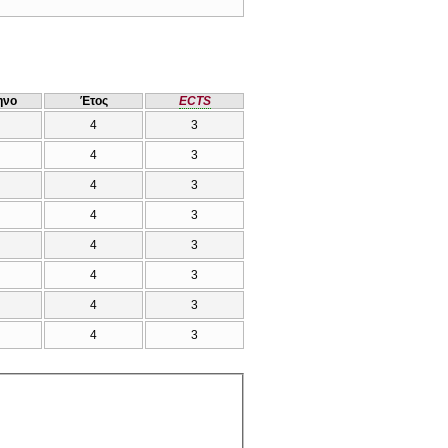
ηνο
Έτος
ECTS
4
3
4
3
4
3
4
3
4
3
4
3
4
3
4
3