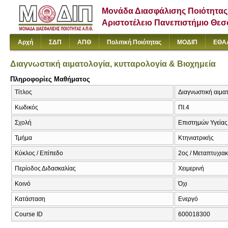
Μονάδα Διασφάλισης Ποιότητας
Αριστοτέλειο Πανεπιστήμιο Θε
Αρχή
ΣΔΠ
ΑΠΘ
Πολιτική Ποιότητας
ΜΟΔΙΠ
ΕΘΑ
Διαγνωστική αιματολογία, κυτταρολογία & Βιοχημεία
Πληροφορίες Μαθήματος
Τίτλος
Διαγνωστική αιματ
Κωδικός
ΠΙ.4
Σχολή
Επιστημών Υγείας
Τμήμα
Κτηνιατρικής
Κύκλος / Επίπεδο
2ος / Μεταπτυχια
Περίοδος Διδασκαλίας
Χειμερινή
Κοινό
Όχι
Κατάσταση
Ενεργό
Course ID
600018300