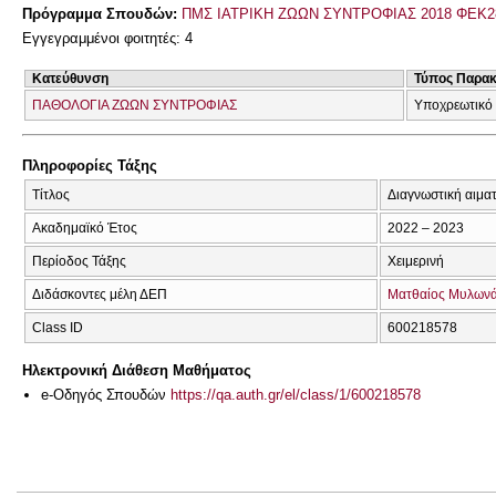
Πρόγραμμα Σπουδών:
ΠΜΣ ΙΑΤΡΙΚΗ ΖΩΩΝ ΣΥΝΤΡΟΦΙΑΣ 2018 ΦΕΚ2
Εγγεγραμμένοι φοιτητές: 4
Κατεύθυνση
Τύπος Παρα
ΠΑΘΟΛΟΓΙΑ ΖΩΩΝ ΣΥΝΤΡΟΦΙΑΣ
Υποχρεωτικό
Πληροφορίες Τάξης
Τίτλος
Διαγνωστική αιματ
Ακαδημαϊκό Έτος
2022 – 2023
Περίοδος Τάξης
Χειμερινή
Διδάσκοντες μέλη ΔΕΠ
Ματθαίος Μυλων
Class ID
600218578
Ηλεκτρονική Διάθεση Μαθήματος
e-Οδηγός Σπουδών
https://qa.auth.gr/el/class/1/600218578