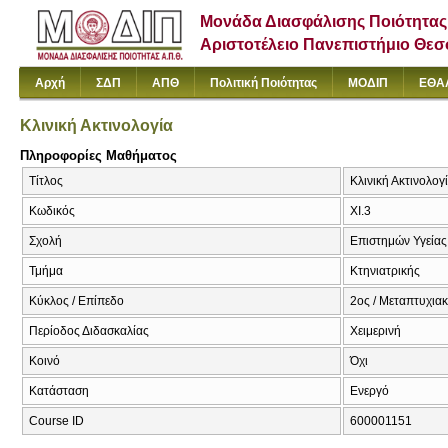
Μονάδα Διασφάλισης Ποιότητας
Αριστοτέλειο Πανεπιστήμιο Θε
Αρχή
ΣΔΠ
ΑΠΘ
Πολιτική Ποιότητας
ΜΟΔΙΠ
ΕΘΑ
Κλινική Ακτινολογία
Πληροφορίες Μαθήματος
Τίτλος
Κλινική Ακτινολογί
Κωδικός
ΧΙ.3
Σχολή
Επιστημών Υγείας
Τμήμα
Κτηνιατρικής
Κύκλος / Επίπεδο
2ος / Μεταπτυχια
Περίοδος Διδασκαλίας
Χειμερινή
Κοινό
Όχι
Κατάσταση
Ενεργό
Course ID
600001151