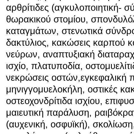
αρθρίτιδες (αγκυλοποιητική- 
θωρακικού στομίου, σπονδυλό
καταγμάτων, στενωτικά σύνδρ
δακτύλιος, κακώσεις καρπού κα
νεύρων, αναπτυξιακή διαταραχ
ισχίο, πλατυποδία, οστομυελίτι
νεκρώσεις οστών,εγκεφαλική π
μηνιγγομυελοκήλη, οστικές κακ
οστεοχονδρίτιδα ισχίου, επιφυ
μαιευτική παράλυση, ραιβόκρα
(αυχενική, οσφυϊκή), σκολίωσ