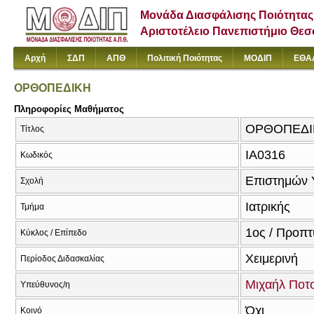
Μονάδα Διασφάλισης Ποιότητας
Αριστοτέλειο Πανεπιστήμιο Θε
Αρχή
ΣΔΠ
ΑΠΘ
Πολιτική Ποιότητας
ΜΟΔΙΠ
ΕΘΑ
ΟΡΘΟΠΕΔΙΚΗ
Πληροφορίες Μαθήματος
ΟΡΘΟΠΕΔΙΚΗ
Τίτλος
ΙΑ0316
Κωδικός
Επιστημών 
Σχολή
Ιατρικής
Τμήμα
1ος / Προπτ
Κύκλος / Επίπεδο
Χειμερινή
Περίοδος Διδασκαλίας
Μιχαήλ Ποτ
Υπεύθυνος/η
Όχι
Κοινό