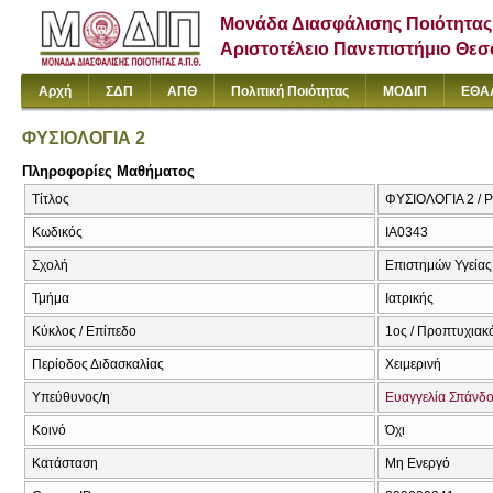
Μονάδα Διασφάλισης Ποιότητας
Αριστοτέλειο Πανεπιστήμιο Θε
Αρχή
ΣΔΠ
ΑΠΘ
Πολιτική Ποιότητας
ΜΟΔΙΠ
ΕΘΑ
ΦΥΣΙΟΛΟΓΙΑ 2
Πληροφορίες Μαθήματος
Τίτλος
ΦΥΣΙΟΛΟΓΙΑ 2 / Ph
Κωδικός
ΙΑ0343
Σχολή
Επιστημών Υγείας
Τμήμα
Ιατρικής
Κύκλος / Επίπεδο
1ος / Προπτυχιακ
Περίοδος Διδασκαλίας
Χειμερινή
Υπεύθυνος/η
Ευαγγελία Σπάνδ
Κοινό
Όχι
Κατάσταση
Μη Ενεργό