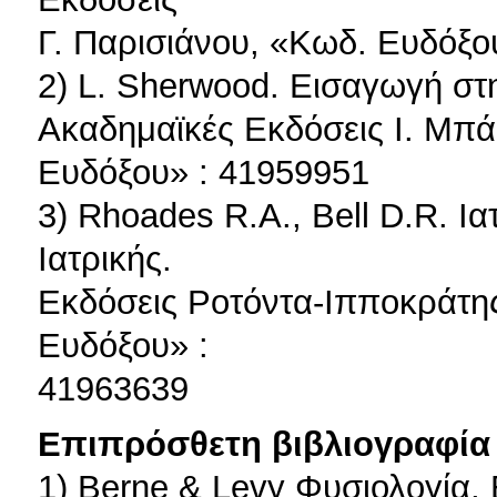
Γ. Παρισιάνου, «Κωδ. Ευδόξο
2) L. Sherwood. Εισαγωγή στ
Ακαδημαϊκές Εκδόσεις Ι. Μπ
Ευδόξου» : 41959951
3) Rhoades R.A., Bell D.R. Ι
Ιατρικής.
Εκδόσεις Ροτόντα-Ιπποκράτη
Ευδόξου» :
41963639
Επιπρόσθετη βιβλιογραφία 
1) Berne & Levy Φυσιολογία,