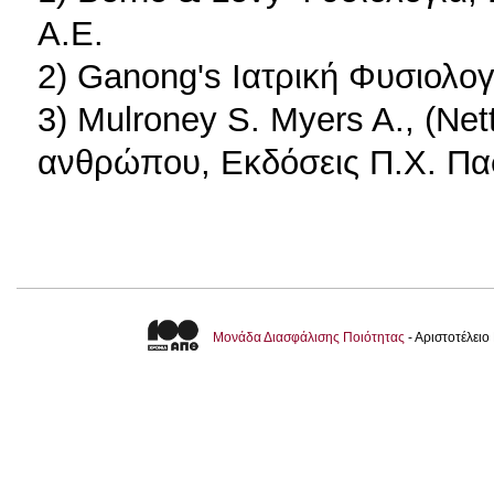
Α.Ε.
2) Ganong's Ιατρική Φυσιολογ
3) Mulroney S. Myers A., (Net
ανθρώπου, Εκδόσεις Π.Χ. Πα
Μονάδα Διασφάλισης Ποιότητας
- Αριστοτέλει