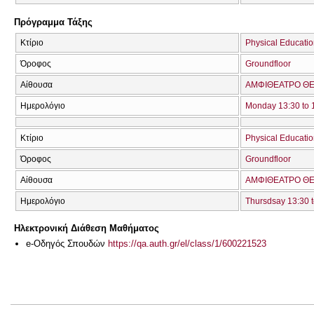
Πρόγραμμα Τάξης
Κτίριο
Physical Education
Όροφος
Groundfloor
Αίθουσα
ΑΜΦΙΘΕΑΤΡΟ ΘΕ
Ημερολόγιο
Monday 13:30 to 
Κτίριο
Physical Education
Όροφος
Groundfloor
Αίθουσα
ΑΜΦΙΘΕΑΤΡΟ ΘΕ
Ημερολόγιο
Thursdsay 13:30 t
Ηλεκτρονική Διάθεση Μαθήματος
e-Οδηγός Σπουδών
https://qa.auth.gr/el/class/1/600221523