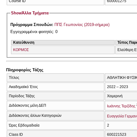
Course ID
600001275
Show
Άλλα Τμήματα
Πρόγραμμα Σπουδών:
ΠΠΣ Γεωπονίας (2019-σήμερα)
Εγγεγραμμένοι φοιτητές: 0
Κατεύθυνση
Τύπος Παρ
ΚΟΡΜΟΣ
Ελεύθερη Ε
Πληροφορίες Τάξης
Τίτλος
ΑΘΛΗΤΙΚΗ ΦΥΣΙΚ
Ακαδημαϊκό Έτος
2022 – 2023
Περίοδος Τάξης
Χειμερινή
Διδάσκοντες μέλη ΔΕΠ
Ιωάννης Τερζίδης
Διδάσκοντες άλλων Κατηγοριών
Ευαγγελία Γερμαν
Ώρες Εβδομαδιαία
2
Class ID
600221523