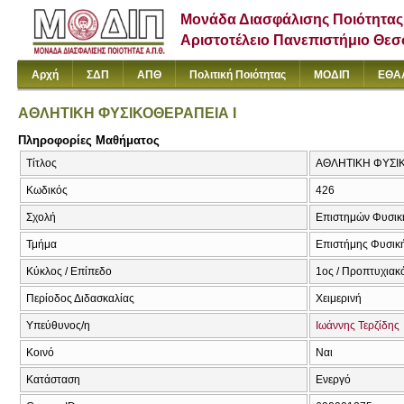
Μονάδα Διασφάλισης Ποιότητας
Αριστοτέλειο Πανεπιστήμιο Θε
Αρχή
ΣΔΠ
ΑΠΘ
Πολιτική Ποιότητας
ΜΟΔΙΠ
ΕΘΑ
ΑΘΛΗΤΙΚΗ ΦΥΣΙΚΟΘΕΡΑΠΕΙΑ Ι
Πληροφορίες Μαθήματος
Τίτλος
ΑΘΛΗΤΙΚΗ ΦΥΣΙΚ
Κωδικός
426
Σχολή
Επιστημών Φυσική
Τμήμα
Επιστήμης Φυσική
Κύκλος / Επίπεδο
1ος / Προπτυχιακ
Περίοδος Διδασκαλίας
Χειμερινή
Υπεύθυνος/η
Ιωάννης Τερζίδης
Κοινό
Ναι
Κατάσταση
Ενεργό