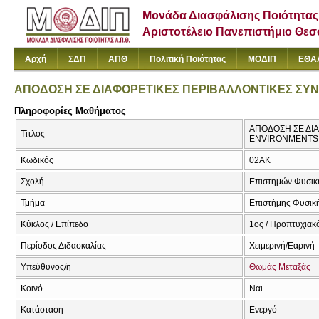
Μονάδα Διασφάλισης Ποιότητας
Αριστοτέλειο Πανεπιστήμιο Θε
Αρχή
ΣΔΠ
ΑΠΘ
Πολιτική Ποιότητας
ΜΟΔΙΠ
ΕΘΑ
ΑΠΟΔΟΣΗ ΣΕ ΔΙΑΦΟΡΕΤΙΚΕΣ ΠΕΡΙΒΑΛΛΟΝΤΙΚΕΣ ΣΥ
Πληροφορίες Μαθήματος
ΑΠΟΔΟΣΗ ΣΕ ΔΙ
Τίτλος
ENVIRONMENTS
Κωδικός
02ΑΚ
Σχολή
Επιστημών Φυσική
Τμήμα
Επιστήμης Φυσική
Κύκλος / Επίπεδο
1ος / Προπτυχιακ
Περίοδος Διδασκαλίας
Χειμερινή/Εαρινή
Υπεύθυνος/η
Θωμάς Μεταξάς
Κοινό
Ναι
Κατάσταση
Ενεργό