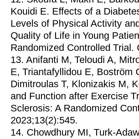
Kouidi E. Effects of a Diabe
Levels of Physical Activity a
Quality of Life in Young Patie
Randomized Controlled Trial. 
13. Anifanti M, Teloudi A, Mi
E, Triantafyllidou E, Boström
Dimitroulas T, Klonizakis M, K
and Function after Exercise T
Sclerosis: A Randomized Contro
2023;13(2):545.
14. Chowdhury MI, Turk-Adaw