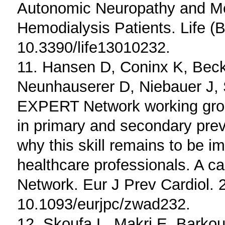
Autonomic Neuropathy and Meta
Hemodialysis Patients. Life (B
10.3390/life13010232.
11. Hansen D, Coninx K, Becke
Neunhauserer D, Niebauer J, 
EXPERT Network working group
in primary and secondary prev
why this skill remains to be 
healthcare professionals. A c
Network. Eur J Prev Cardiol. 
10.1093/eurjpc/zwad232.
12. Skoufa L, Makri E, Barkouk