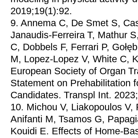
2019;19(1):92.
9. Annema C, De Smet S, Cas
Janaudis-Ferreira T, Mathur 
C, Dobbels F, Ferrari P, Gołę
M, Lopez-Lopez V, White C, 
European Society of Organ T
Statement on Prehabilitation f
Candidates. Transpl Int. 2023;
10. Michou V, Liakopoulos V, 
Anifanti M, Tsamos G, Papagi
Kouidi E. Effects of Home-Ba