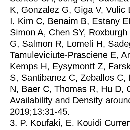
K, Gonzalez G, Giga V, Vulic D
I, Kim C, Benaim B, Estany E
Simon A, Chen SY, Roxburgh B
G, Salmon R, Lomelí H, Sade
Tamuleviciute-Prasciene E, A
Kemps H, Eysymontt Z, Farsk
S, Santibanez C, Zeballos C,
N, Baer C, Thomas R, Hu D, G
Availability and Density aroun
2019;13:31-45.
3. P. Koufaki, E. Kouidi Curr