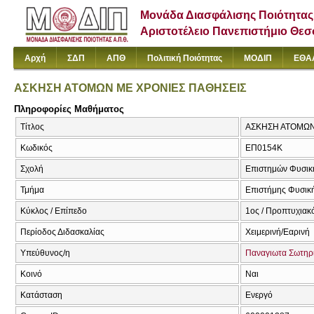
Μονάδα Διασφάλισης Ποιότητας
Αριστοτέλειο Πανεπιστήμιο Θε
Αρχή
ΣΔΠ
ΑΠΘ
Πολιτική Ποιότητας
ΜΟΔΙΠ
ΕΘΑ
ΑΣΚΗΣΗ ΑΤΟΜΩΝ ΜΕ ΧΡΟΝΙΕΣ ΠΑΘΗΣΕΙΣ
Πληροφορίες Μαθήματος
Τίτλος
ΑΣΚΗΣΗ ΑΤΟΜΩΝ 
Κωδικός
ΕΠ0154Κ
Σχολή
Επιστημών Φυσική
Τμήμα
Επιστήμης Φυσική
Κύκλος / Επίπεδο
1ος / Προπτυχιακ
Περίοδος Διδασκαλίας
Χειμερινή/Εαρινή
Υπεύθυνος/η
Παναγιωτα Σωτηρ
Κοινό
Ναι
Κατάσταση
Ενεργό