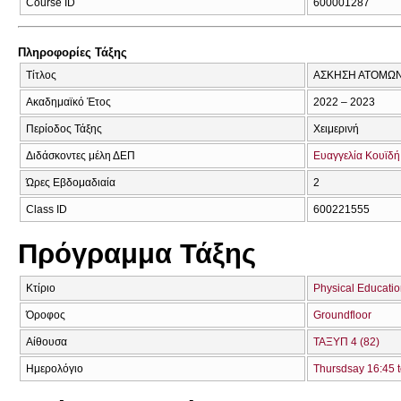
Course ID
600001287
Πληροφορίες Τάξης
Τίτλος
ΑΣΚΗΣΗ ΑΤΟΜΩΝ
Ακαδημαϊκό Έτος
2022 – 2023
Περίοδος Τάξης
Χειμερινή
Διδάσκοντες μέλη ΔΕΠ
Ευαγγελία Κουϊδή
Ώρες Εβδομαδιαία
2
Class ID
600221555
Πρόγραμμα Τάξης
Κτίριο
Physical Educatio
Όροφος
Groundfloor
Αίθουσα
ΤΑΞΥΠ 4 (82)
Ημερολόγιο
Thursdsay 16:45 t