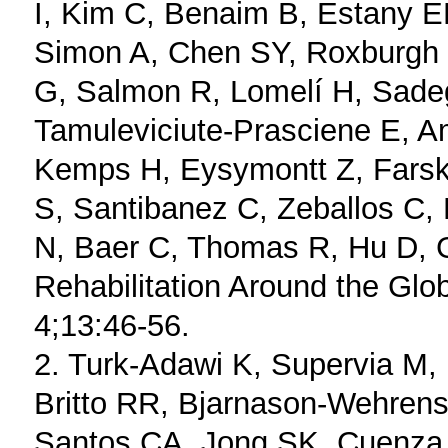
I, Kim C, Benaim B, Estany E
Simon A, Chen SY, Roxburgh B
G, Salmon R, Lomelí H, Sade
Tamuleviciute-Prasciene E, A
Kemps H, Eysymontt Z, Farsk
S, Santibanez C, Zeballos C,
N, Baer C, Thomas R, Hu D, 
Rehabilitation Around the Glo
4;13:46-56.
2. Turk-Adawi K, Supervia M,
Britto RR, Bjarnason-Wehren
Santos CA, Jong SK, Cuenza 