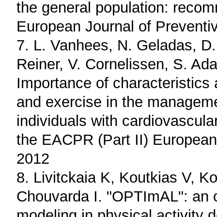
the general population: reco
European Journal of Preventi
7. L. Vanhees, N. Geladas, D.
Reiner, V. Cornelissen, S. Ad
Importance of characteristics 
and exercise in the managemen
individuals with cardiovascul
the EACPR (Part II) European
2012
8. Livitckaia K, Koutkias V, K
Chouvarda I. "OPTImAL": an o
modeling in physical activit