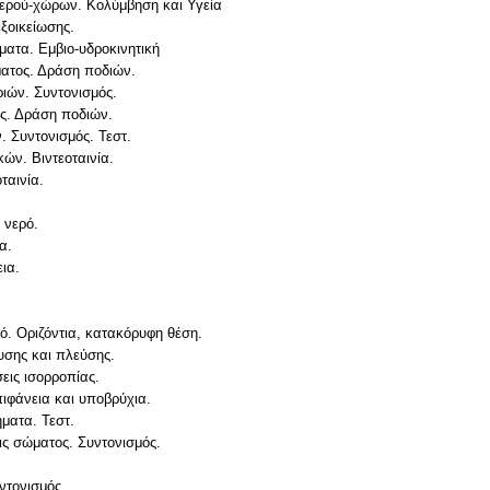
 νερού-χώρων. Κολύμβηση και Υγεία
εξοικείωσης.
ματα. Εμβιο-υδροκινητική
ματος. Δράση ποδιών.
ιών. Συντονισμός.
ς. Δράση ποδιών.
. Συντονισμός. Τεστ.
ών. Βιντεοταινία.
ταινία.
 νερό.
α.
ια.
ρό. Οριζόντια, κατακόρυφη θέση.
υσης και πλεύσης.
εις ισορροπίας.
πιφάνεια και υποβρύχια.
ήματα. Τεστ.
ις σώματος. Συντονισμός.
ντονισμός.