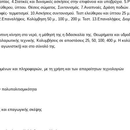
οπίας. 4.Στατικές και δυναμικές ασκήσεις στην επιφάνεια και υποβρύχια. 5.
εύθερου, ύπτιου. Θέσεις σώματος. Συντονισμός. 7.Αναπνοές. Δράση ποδιών.
οφές- τερματισμοί. 10.Ασκήσεις συντονισμού. Τεστ ελεύθερου και ύπτιου 25 μ
2.Επαναλήψεις. Κολύμβηση 50 μ., 100 μ., 200 μ. Τεστ. 13.Επαναλήψεις. Διορ
πινη κίνηση στο νερό, η μάθησή της η διδασκαλία της. Θεωρήματα και υδροδ
αλαρωτικής τεχνικής. Κολυμβήσεις σε αποστάσεις 25, 50, 100, 400 μ. Η κολύ
αγωνιστική) και στο σύνολό της.
μένων και πληροφοριών, με τη χρήση και των απαραίτητων τεχνολογιών
ν πολυπολιτισμικότητα
ς και επαγωγικής σκέψης