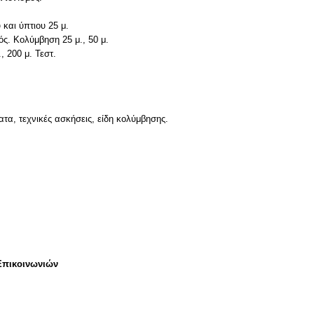
και ύπτιου 25 μ.
ός. Κολύμβηση 25 μ., 50 μ.
, 200 μ. Τεστ.
τα, τεχνικές ασκήσεις, είδη κολύμβησης.
Επικοινωνιών