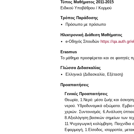
Τύπος Μαθήματος 2011-2015
Ειδικού Υποβάθρου / Κορμού
Τρόπος Παράδοσης
Πρόσωπο με πρόσωπο
Ηλεκτρονική Διάθεση Μαθήματος
e-Οδηγός Σπουδών
https://qa.auth.gr/
Erasmus
Το μάθημα προσφέρεται και σε φοιτητές
Γλώσσα Διδασκαλίας
Ελληνικά
(Διδασκαλία, Εξέταση)
Προαπαιτήσεις
Γενικές Προαπαιτήσεις
Θεωρία, 1.Νερό: μέσο ζωής και άσκησης.
νερού. Υδροδυναμικά αξιώματα. Εμβιο-
χεριών. Συντονισμός. 6.Ανάλυση ύπτια
8.Αξιολόγηση βασικών σημείων των τεχν
11.Ψυχαγωγική κολύμβηση. Παιχνίδια σ
Εφαρμογή, 1.Είσοδος, ισορροπία, μετα