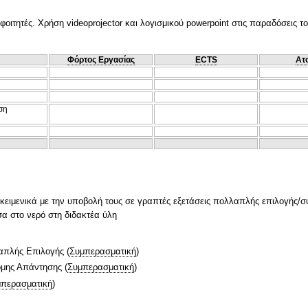
φοιτητές. Χρήση videoprojector και λογισμικού powerpoint στις παραδόσεις 
Φόρτος Εργασίας
ECTS
Ατ
ση
ικειμενικά με την υποβολή τους σε γραπτές εξετάσεις πολλαπλής επιλογής/
σα στο νερό στη διδακτέα ύλη
απλής Επιλογής
(
Συμπερασματική
)
ομης Απάντησης
(
Συμπερασματική
)
περασματική
)