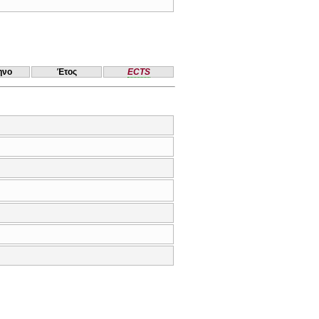
ηνο
Έτος
ECTS