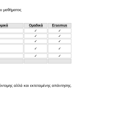
του μαθήματος
ομικά
Ομαδικά
Erasmus
✓
✓
✓
✓
✓
✓
✓
✓
✓
✓
σύντομης αλλά και εκτεταμένης απάντησης.