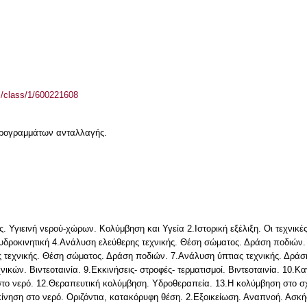
el/class/1/600221608
 προγραμμάτων ανταλλαγής.
 Υγιεινή νερού-χώρων. Κολύμβηση και Υγεία 2.Ιστορική εξέλιξη. Οι τεχνικές.
υδροκινητική 4.Ανάλυση ελεύθερης τεχνικής. Θέση σώματος. Δράση ποδιών.
ς τεχνικής. Θέση σώματος. Δράση ποδιών. 7.Ανάλυση ύπτιας τεχνικής. Δράση
ικών. Βιντεοταινία. 9.Εκκινήσεις- στροφές- τερματισμοί. Βιντεοταινία. 10
το νερό. 12.Θεραπευτική κολύμβηση. Υδροθεραπεία. 13.Η κολύμβηση στο σχ
κίνηση στο νερό. Οριζόντια, κατακόρυφη θέση. 2.Εξοικείωση. Αναπνοή. Ασκ