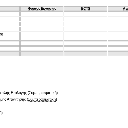
Φόρτος Εργασίας
ECTS
Ατ
ση
απλής Επιλογής
(
Συμπερασματική
)
ομης Απάντησης
(
Συμπερασματική
)
ή
)