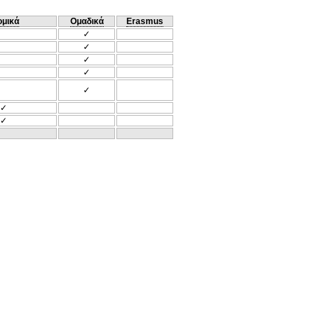
ομικά
Ομαδικά
Erasmus
✓
✓
✓
✓
✓
✓
✓