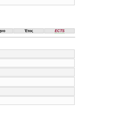
ηνο
Έτος
ECTS