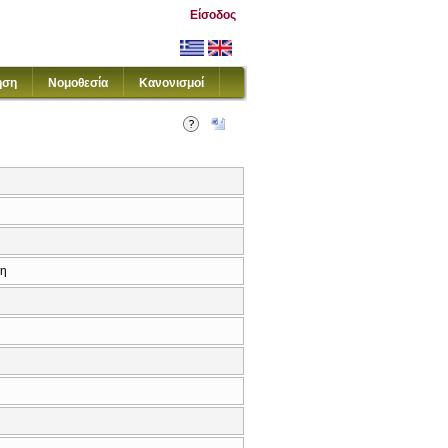
Είσοδος
ηση
Νομοθεσία
Κανονισμοί
κη