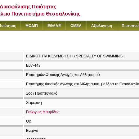
Διασφάλισης Ποιότητας
έλειο Πανεπιστήμιο Θεσσαλονίκης
Ποιότητας
ΜΟΔΙΠ
ΕΘΑΑΕ
ΟΜΕΑ
Αξιολόγηση
Πιστοποί
ΕΙΔΙΚΟΤΗΤΑ ΚΟΛΥΜΒΗΣΗ Ι / SPECIALTY OF SWIMMING I
E07-449
Επιστημών Φυσικής Αγωγής και Αθλητισμού
Επιστήμης Φυσικής Αγωγής και Αθλητισμού, με έδρα τη Θεσσαλονί
1ος / Προπτυχιακό
Χειμερινή
Γεώργιος Μαυρίδης
Όχι
Ενεργό