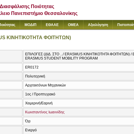
Διασφάλισης Ποιότητας
έλειο Πανεπιστήμιο Θεσσαλονίκης
Ποιότητας
ΜΟΔΙΠ
ΕΘΑΑΕ
ΟΜΕΑ
Αξιολόγηση
Πιστοποί
SMUS ΚΙΝΗΤΙΚΟΤΗΤΑ ΦΟΙΤΗΤΩΝ)
ΕΠΙΛΟΓΕΣ (ΔΙΔ. ΣΤΟ .../ ERASMUS ΚΙΝΗΤΙΚΟΤΗΤΑ ΦΟΙΤΗΤΩΝ) / 
ERASMUS STUDENT MOBILITY PROGRAM
ER0172
Πολυτεχνική
Αρχιτεκτόνων Μηχανικών
1ος / Προπτυχιακό
Χειμερινή/Εαρινή
Κωνσταντίνος Ιωαννίδης
Όχι
Ενεργό