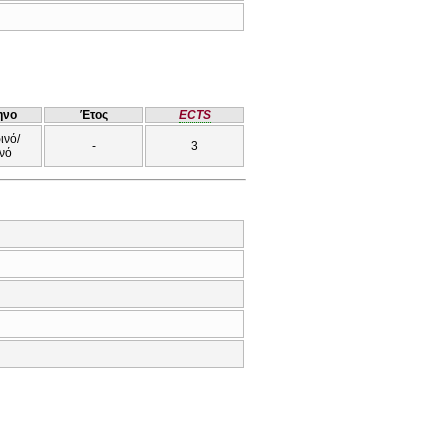
ηνο
Έτος
ECTS
ινό/
-
3
νό