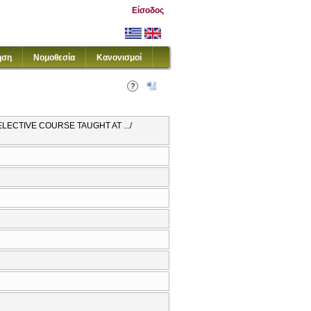
Είσοδος
ηση
Νομοθεσία
Κανονισμοί
ELECTIVE COURSE TAUGHT AT .../