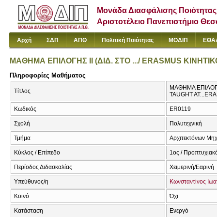
Μονάδα Διασφάλισης Ποιότητας
Αριστοτέλειο Πανεπιστήμιο Θε
Αρχή
ΣΔΠ
ΑΠΘ
Πολιτική Ποιότητας
ΜΟΔΙΠ
ΕΘΑ
ΜΑΘΗΜΑ ΕΠΙΛΟΓΗΣ ΙΙ (ΔΙΔ. ΣΤΟ .../ ERASMUS ΚΙΝΗΤ
Πληροφορίες Μαθήματος
ΜΑΘΗΜΑ ΕΠΙΛΟΓΗΣ
Τίτλος
TAUGHT AT...E
Κωδικός
ER0119
Σχολή
Πολυτεχνική
Τμήμα
Αρχιτεκτόνων Μη
Κύκλος / Επίπεδο
1ος / Προπτυχιακ
Περίοδος Διδασκαλίας
Χειμερινή/Εαρινή
Υπεύθυνος/η
Κωνσταντίνος Ιωα
Κοινό
Όχι
Κατάσταση
Ενεργό