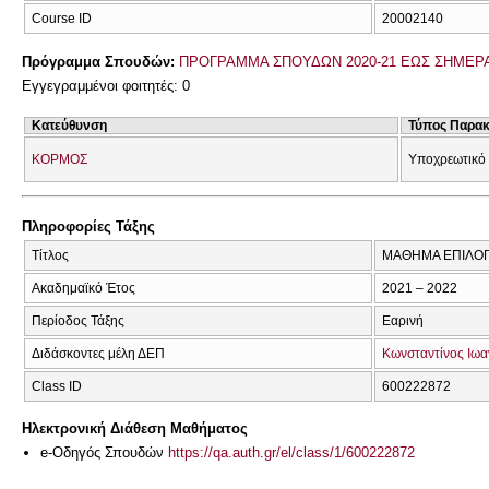
Course ID
20002140
Πρόγραμμα Σπουδών:
ΠΡΟΓΡΑΜΜΑ ΣΠΟΥΔΩΝ 2020-21 ΕΩΣ ΣΗΜΕΡ
Εγγεγραμμένοι φοιτητές: 0
Κατεύθυνση
Τύπος Παρα
ΚΟΡΜΟΣ
Υποχρεωτικό 
Πληροφορίες Τάξης
Τίτλος
ΜΑΘΗΜΑ ΕΠΙΛΟΓΗΣ
Ακαδημαϊκό Έτος
2021 – 2022
Περίοδος Τάξης
Εαρινή
Διδάσκοντες μέλη ΔΕΠ
Κωνσταντίνος Ιωα
Class ID
600222872
Ηλεκτρονική Διάθεση Μαθήματος
e-Οδηγός Σπουδών
https://qa.auth.gr/el/class/1/600222872