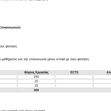
Επικοινωνιών
ους φοιτητές
 μαθήματος και την επικοινωνία μέσω e-mail με τους φοιτητές.
Φόρτος Εργασίας
ECTS
Ατ
250
25
25
300
 και γραπτή κατ' οίκον εργασία.