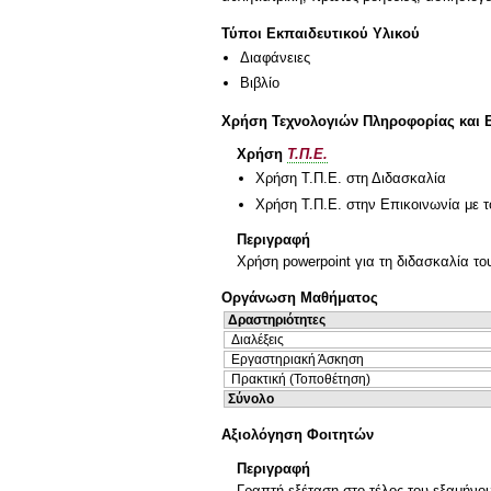
Τύποι Εκπαιδευτικού Υλικού
Διαφάνειες
Βιβλίο
Χρήση Τεχνολογιών Πληροφορίας και 
Χρήση
Τ.Π.Ε.
Χρήση Τ.Π.Ε. στη Διδασκαλία
Χρήση Τ.Π.Ε. στην Επικοινωνία με τ
Περιγραφή
Χρήση powerpoint για τη διδασκαλία του
Οργάνωση Μαθήματος
Δραστηριότητες
Διαλέξεις
Εργαστηριακή Άσκηση
Πρακτική (Τοποθέτηση)
Σύνολο
Αξιολόγηση Φοιτητών
Περιγραφή
Γραπτή εξέταση στο τέλος του εξαμήνου