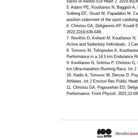
sacks of Aeolus.Eur Heart J. 2019;40(3
5. Adami PE, Koutlianos N, Baggish A, B
Solberg EE, Stuart M, Papadakis M. Car
position statement of the sport cardiol
6. Christou GA, Deligiannis AP, Kouidi 
2022;22(4):636-649.
7. Rovithis D, Anifanti M, Koutlianos N,
Active and Sedentary Individuals. J Car
8. Tomovic M, Toliopoulos A, Koutlianos
Performance in a 14.5 km Endurance Run
9. Koutlianos N, Sotiriou P, Christou G, 
km Ultra-marathon Running Race. Int J
10. Iliadis A, Tomovic M, Dervas D, Psy
Athletes. Int J Environ Res Public Heal
11. Christou GA, Pagourelias ED, Deligi
Performance. Front Physiol. 2021;12:6
Μονάδα Διασ