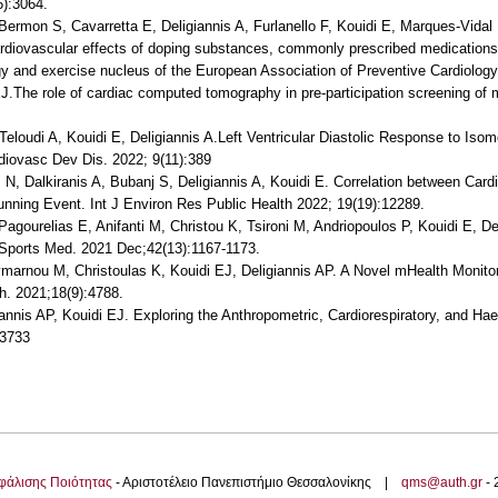
6):3064.
ermon S, Cavarretta E, Deligiannis A, Furlanello F, Kouidi E, Marques-Vidal 
diovascular effects of doping substances, commonly prescribed medications an
ogy and exercise nucleus of the European Association of Preventive Cardiology
EJ.The role of cardiac computed tomography in pre-participation screening of 
 Teloudi A, Kouidi E, Deligiannis A.Left Ventricular Diastolic Response to Iso
diovasc Dev Dis. 2022; 9(11):389
 N, Dalkiranis A, Bubanj S, Deligiannis A, Kouidi E. Correlation between Car
ning Event. Int J Environ Res Public Health 2022; 19(19):12289.
Pagourelias E, Anifanti M, Christou K, Tsironi M, Andriopoulos P, Kouidi E, Del
 Sports Med. 2021 Dec;42(13):1167-1173.
marnou M, Christoulas K, Kouidi EJ, Deligiannis AP. A Novel mHealth Monitor
th. 2021;18(9):4788.
annis AP, Kouidi EJ. Exploring the Anthropometric, Cardiorespiratory, and H
93733
φάλισης Ποιότητας
- Αριστοτέλειο Πανεπιστήμιο Θεσσαλονίκης |
qms@auth.gr
-