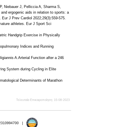
P, Niebauer J, Pelliccia A, Sharma S,
d ergogenic aids in relation to sports: a
. Eur J Prev Cardiol 2022;29(3):559-575.
mature athletes. Eur J Sport Sci
metric Handgrip Exercise in Physically
diopulmonary Indices and Running
igiannis A.Arterial Function after a 246
ing System during Cycling in Elite
aematological Determinants of Marathon
Τελευταία Επικαιροποίηση
15-08-2023
 2310994700 |