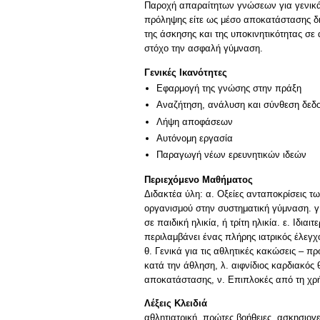
Παροχή απαραίτητων γνώσεων για γενικά κ
πρόληψης είτε ως μέσο αποκατάστασης δ
της άσκησης και της υποκινητικότητας σ
στόχο την ασφαλή γύμναση.
Γενικές Ικανότητες
Εφαρμογή της γνώσης στην πράξη
Αναζήτηση, ανάλυση και σύνθεση δεδο
Λήψη αποφάσεων
Αυτόνομη εργασία
Παραγωγή νέων ερευνητικών ιδεών
Περιεχόμενο Μαθήματος
Διδακτέα ύλη: α. Οξείες ανταποκρίσεις 
οργανισμού στην συστηματική γύμναση. γ.
σε παιδική ηλικία, ή τρίτη ηλικία. ε. Ιδια
περιλαμβάνει ένας πλήρης ιατρικός έλεγ
θ. Γενικά για τις αθλητικές κακώσεις – π
κατά την άθληση, λ. αιφνίδιος καρδιακό
αποκατάστασης, ν. Επιπλοκές από τη χρ
Λέξεις Κλειδιά
αθλητιατρική, πρώτες βοήθειες, ασκησιογ