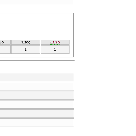
νο
Έτος
ECTS
1
1