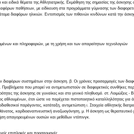
αι ειδικά θέματα της Αθλητιατρικής. Εκμάθηση της σημασίας της άσκησης σ
ιαφόρων παθήσεων, με ειδίκευση στα προγράμματα γύμνασης των διαφορετ
ε άτομα διαφόρων ηλικιών. Εντοπισμός των πιθανών κινδύνων κατά την άσκ
μένων και πληροφοριών, με τη χρήση και των απαραίτητων τεχνολογιών
των διαφόρων συστημάτων στην άσκηση. β. Οι χρόνιες προσαρμογές των δι
 Προβλήματα που μπορεί να αντιμετωπιστούν σε διαφορετικές συνθήκες περι
ιτερότητες της άσκησης σε γυναίκες και στο γενικό πληθυσμό. στ. Λοιμώξεις - 
χος αθλουμένων, έτσι ώστε να παρέχεται πιστοποιητικό καταλληλότητας για
ροδιαθεσικοί παράγοντες, κατάταξη, αντιμετώπιση ι. Στοιχεία αθλητικής δια
ς θάνατος, καρδιοαναπνευστική αναζωογόνηση, μ. Η άσκηση ως θεραπευτικ
ήση απαγορευμένων ουσιών και μεθόδων ντόπινγκ.
ενείς επιπλοκές και προσαρμογές