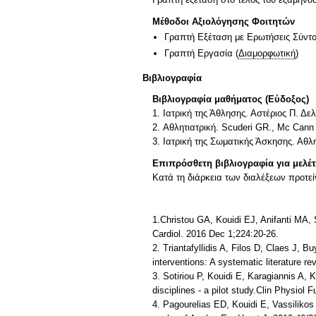
Μέθοδοι Αξιολόγησης Φοιτητών
Γραπτή Εξέταση με Ερωτήσεις Σύντ
Γραπτή Εργασία
(
Διαμορφωτική
)
Βιβλιογραφία
Βιβλιογραφία μαθήματος (Εύδοξος)
1. Ιατρική της Άθλησης. Αστέριος Π. Δελ
2. Αθλητιατρική. Scuderi GR., Mc Cann
3. Ιατρική της Σωματικής Άσκησης. Αθλ
Επιπρόσθετη βιβλιογραφία για μελέ
Κατά τη διάρκεια των διαλέξεων προτεί
1.Christou GA, Kouidi EJ, Anifanti MA, 
Cardiol. 2016 Dec 1;224:20-26.
2. Triantafyllidis A, Filos D, Claes J, 
interventions: A systematic literature r
3. Sotiriou P, Kouidi E, Karagiannis A, K
disciplines - a pilot study.Clin Physiol
4. Pagourelias ED, Kouidi E, Vassilikos