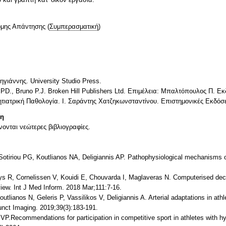
ομης Απάντησης
(
Συμπερασματική
)
ηγιάννης. University Studio Press.
 PD., Bruno P.J. Broken Hill Publishers Ltd. Επιμέλεια: Μπαλτόπουλος Π. Ε
ητιατρική Παθολογία. Ι. Σαράντης Χατζηκωνσταντίνου. Επιστημονικές Εκδόσε
τη
νονται νεώτερες βιβλιογραφίες.
Sotiriou PG, Koutlianos NA, Deligiannis AP. Pathophysiological mechanisms o
Buys R, Cornelissen V, Kouidi E, Chouvarda I, Maglaveras N. Computerised deci
eview. Int J Med Inform. 2018 Mar;111:7-16.
outlianos N, Geleris P, Vassilikos V, Deligiannis A. Arterial adaptations in ath
 Funct Imaging. 2019;39(3):183-191.
 VP.Recommendations for participation in competitive sport in athletes with 