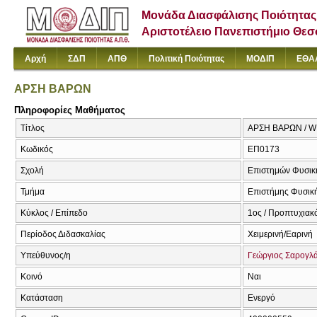
Μονάδα Διασφάλισης Ποιότητας
Αριστοτέλειο Πανεπιστήμιο Θε
Αρχή
ΣΔΠ
ΑΠΘ
Πολιτική Ποιότητας
ΜΟΔΙΠ
ΕΘΑ
ΑΡΣΗ ΒΑΡΩΝ
Πληροφορίες Μαθήματος
Τίτλος
ΑΡΣΗ ΒΑΡΩΝ / W
Κωδικός
ΕΠ0173
Σχολή
Επιστημών Φυσική
Τμήμα
Επιστήμης Φυσική
Κύκλος / Επίπεδο
1ος / Προπτυχιακ
Περίοδος Διδασκαλίας
Χειμερινή/Εαρινή
Υπεύθυνος/η
Γεώργιος Σαρογλ
Κοινό
Ναι
Κατάσταση
Ενεργό