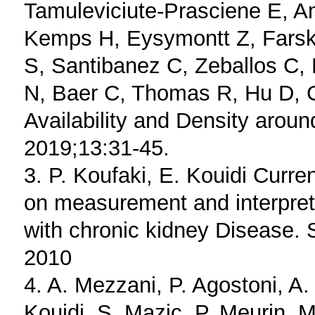
Tamuleviciute-Prasciene E, A
Kemps H, Eysymontt Z, Farsk
S, Santibanez C, Zeballos C,
N, Baer C, Thomas R, Hu D, G
Availability and Density aroun
2019;13:31-45.
3. P. Koufaki, E. Kouidi Curr
on measurement and interpreta
with chronic kidney Disease. 
2010
4. A. Mezzani, P. Agostoni, A.
Kouidi, S. Mazic, P. Meurin, M