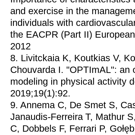
and exercise in the managemen
individuals with cardiovascul
the EACPR (Part II) European
2012
8. Livitckaia K, Koutkias V, K
Chouvarda I. "OPTImAL": an o
modeling in physical activit
2019;19(1):92.
9. Annema C, De Smet S, Cas
Janaudis-Ferreira T, Mathur 
C, Dobbels F, Ferrari P, Gołę