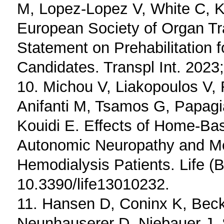
M, Lopez-Lopez V, White C, 
European Society of Organ T
Statement on Prehabilitation f
Candidates. Transpl Int. 2023;
10. Michou V, Liakopoulos V, 
Anifanti M, Tsamos G, Papagi
Kouidi E. Effects of Home-Ba
Autonomic Neuropathy and Meta
Hemodialysis Patients. Life (B
10.3390/life13010232.
11. Hansen D, Coninx K, Becke
Neunhauserer D, Niebauer J, 