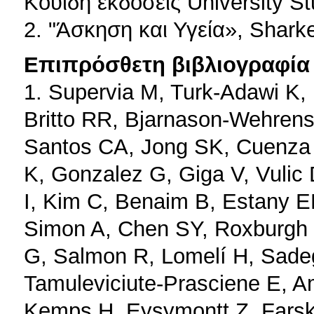
Κουιδή εκδόσεις University St
2. "Άσκηση και Υγεία», Shark
Επιπρόσθετη βιβλιογραφία 
1. Supervia M, Turk-Adawi K,
Britto RR, Bjarnason-Wehren
Santos CA, Jong SK, Cuenza 
K, Gonzalez G, Giga V, Vulic D
I, Kim C, Benaim B, Estany E
Simon A, Chen SY, Roxburgh B
G, Salmon R, Lomelí H, Sade
Tamuleviciute-Prasciene E, A
Kemps H, Eysymontt Z, Farsk