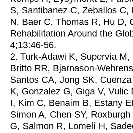
S, Santibanez C, Zeballos C,
N, Baer C, Thomas R, Hu D, 
Rehabilitation Around the Glo
4;13:46-56.
2. Turk-Adawi K, Supervia M,
Britto RR, Bjarnason-Wehren
Santos CA, Jong SK, Cuenza 
K, Gonzalez G, Giga V, Vulic D
I, Kim C, Benaim B, Estany E
Simon A, Chen SY, Roxburgh B
G, Salmon R, Lomelí H, Sade