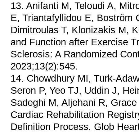
13. Anifanti M, Teloudi A, Mi
E, Triantafyllidou E, Boström
Dimitroulas T, Klonizakis M, K
and Function after Exercise T
Sclerosis: A Randomized Contro
2023;13(2):545.
14. Chowdhury MI, Turk-Adaw
Seron P, Yeo TJ, Uddin J, Hei
Sadeghi M, Aljehani R, Grace 
Cardiac Rehabilitation Registr
Definition Process. Glob Heart