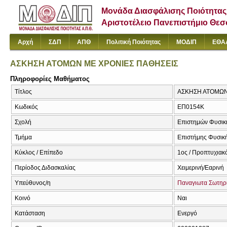
Μονάδα Διασφάλισης Ποιότητας
Αριστοτέλειο Πανεπιστήμιο Θε
Αρχή
ΣΔΠ
ΑΠΘ
Πολιτική Ποιότητας
ΜΟΔΙΠ
ΕΘΑ
ΑΣΚΗΣΗ ΑΤΟΜΩΝ ΜΕ ΧΡΟΝΙΕΣ ΠΑΘΗΣΕΙΣ
Πληροφορίες Μαθήματος
Τίτλος
ΑΣΚΗΣΗ ΑΤΟΜΩΝ 
Κωδικός
ΕΠ0154Κ
Σχολή
Επιστημών Φυσική
Τμήμα
Επιστήμης Φυσική
Κύκλος / Επίπεδο
1ος / Προπτυχιακ
Περίοδος Διδασκαλίας
Χειμερινή/Εαρινή
Υπεύθυνος/η
Παναγιωτα Σωτηρ
Κοινό
Ναι
Κατάσταση
Ενεργό