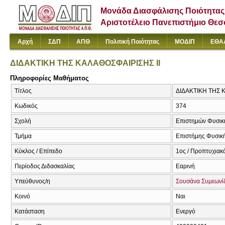
Μονάδα Διασφάλισης Ποιότητας
Αριστοτέλειο Πανεπιστήμιο Θε
Αρχή
ΣΔΠ
ΑΠΘ
Πολιτική Ποιότητας
ΜΟΔΙΠ
ΕΘΑ
ΔΙΔΑΚΤΙΚΗ ΤΗΣ ΚΑΛΑΘΟΣΦΑΙΡΙΣΗΣ ΙΙ
Πληροφορίες Μαθήματος
Τίτλος
ΔΙΔΑΚΤΙΚΗ ΤΗΣ Κ
Κωδικός
374
Σχολή
Επιστημών Φυσική
Τμήμα
Επιστήμης Φυσική
Κύκλος / Επίπεδο
1ος / Προπτυχιακ
Περίοδος Διδασκαλίας
Εαρινή
Υπεύθυνος/η
Σουσάνα Συμεωνί
Κοινό
Ναι
Κατάσταση
Ενεργό