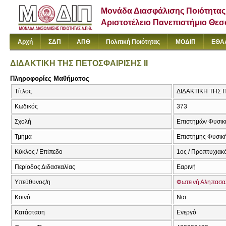
Μονάδα Διασφάλισης Ποιότητας
Αριστοτέλειο Πανεπιστήμιο Θε
Αρχή
ΣΔΠ
ΑΠΘ
Πολιτική Ποιότητας
ΜΟΔΙΠ
ΕΘΑ
ΔΙΔΑΚΤΙΚΗ ΤΗΣ ΠΕΤΟΣΦΑΙΡΙΣΗΣ ΙΙ
Πληροφορίες Μαθήματος
Τίτλος
ΔΙΔΑΚΤΙΚΗ ΤΗΣ Π
Κωδικός
373
Σχολή
Επιστημών Φυσική
Τμήμα
Επιστήμης Φυσική
Κύκλος / Επίπεδο
1ος / Προπτυχιακ
Περίοδος Διδασκαλίας
Εαρινή
Υπεύθυνος/η
Φωτεινή Αληπασα
Κοινό
Ναι
Κατάσταση
Ενεργό